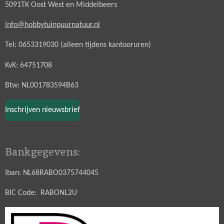
5091TK Oost West en Middelbeers
info@hobbytuinpuurnatuur.nl
Tel: 0653319030 (alleen tijdens kantooruren)
KvK: 64751708
Btw: NL001783594B63
Inschrijven nieuwsbrief
Bankgegevens:
Iban: NL68RABO0375744045
BIC Code: RABONL2U