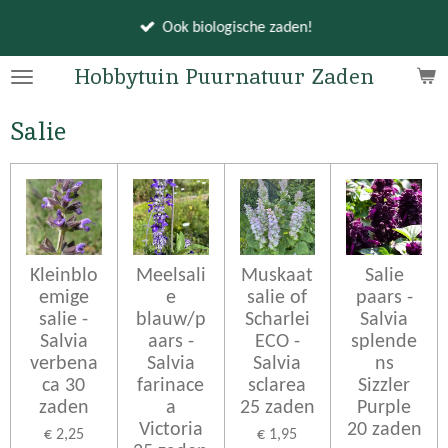
Ga
Ook biologische zaden!
direct
naar
Hobbytuin Puurnatuur Zaden
de
hoofdinhoud
Salie
Kleinblo
Meelsali
Muskaat
Salie
emige
e
salie of
paars -
salie -
blauw/p
Scharlei
Salvia
Salvia
aars -
ECO -
splende
verbena
Salvia
Salvia
ns
ca 30
farinace
sclarea
Sizzler
zaden
a
25 zaden
Purple
Victoria
20 zaden
€ 2,25
€ 1,95