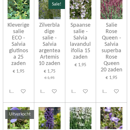
Sale!
Kleverige
Zilverbla
Spaanse
Salie
salie
dige
salie -
Rose
ECO -
salie -
Salvia
Queen -
Salvia
Salvia
lavandul
Salvia
glutinos
argentea
ifolia 15
superba
a 25
Artemis
zaden
Rose
zaden
10 zaden
Queen
€ 1,95
20 zaden
€ 1,95
€ 1,75
€ 1,95
€ 1,95
In winkelwagen
In winkelwagen
In winkelwagen
In winkelwage
Uitverkocht