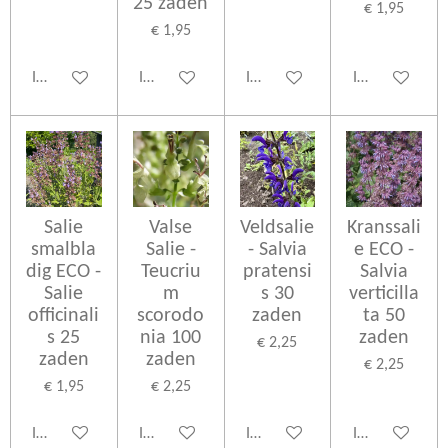
25 zaden
€ 1,95
€ 1,95
In winkelwagen
In winkelwagen
In winkelwagen
In winkelwage
Salie
Valse
Veldsalie
Kranssali
smalbla
Salie -
- Salvia
e ECO -
dig ECO -
Teucriu
pratensi
Salvia
Salie
m
s 30
verticilla
officinali
scorodo
zaden
ta 50
s 25
nia 100
zaden
€ 2,25
zaden
zaden
€ 2,25
€ 1,95
€ 2,25
In winkelwagen
In winkelwagen
In winkelwagen
In winkelwage