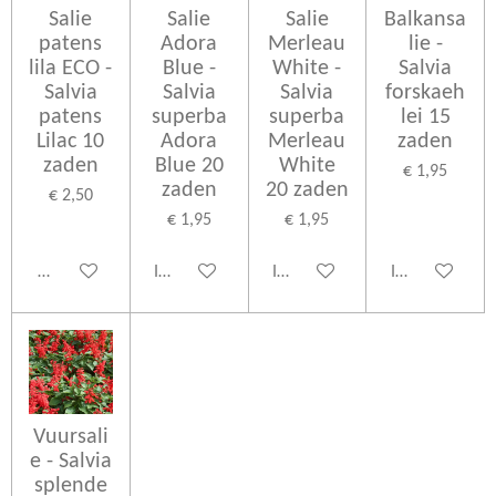
Salie
Salie
Salie
Balkansa
patens
Adora
Merleau
lie -
lila ECO -
Blue -
White -
Salvia
Salvia
Salvia
Salvia
forskaeh
patens
superba
superba
lei 15
Lilac 10
Adora
Merleau
zaden
zaden
Blue 20
White
€ 1,95
zaden
20 zaden
€ 2,50
€ 1,95
€ 1,95
Houd mij op de hoogte
In winkelwagen
In winkelwagen
In winkelwage
Vuursali
e - Salvia
splende