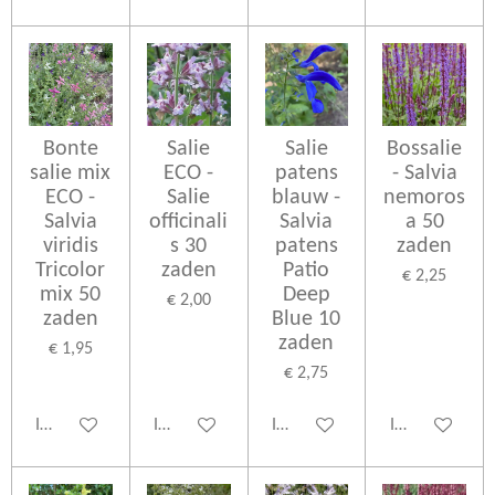
Bonte
Salie
Salie
Bossalie
salie mix
ECO -
patens
- Salvia
ECO -
Salie
blauw -
nemoros
Salvia
officinali
Salvia
a 50
viridis
s 30
patens
zaden
Tricolor
zaden
Patio
€ 2,25
mix 50
Deep
€ 2,00
zaden
Blue 10
zaden
€ 1,95
€ 2,75
In winkelwagen
In winkelwagen
In winkelwagen
In winkelwage