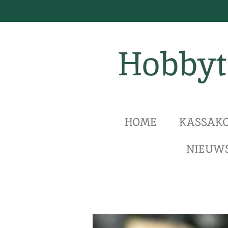
Ga
direct
naar
Hobbyt
de
hoofdinhoud
HOME
KASSAKO
NIEUWS