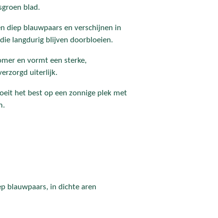
sgroen blad.
en diep blauwpaars en verschijnen in
die langdurig blijven doorbloeien.
zomer en vormt een sterke,
rzorgd uiterlijk.
oeit het best op een zonnige plek met
m.
p blauwpaars, in dichte aren