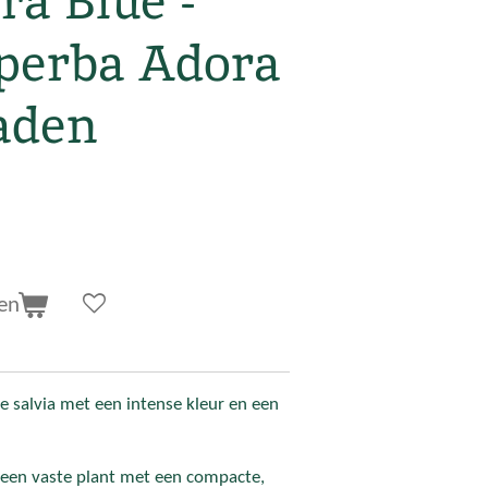
ra Blue -
uperba Adora
zaden
en
de salvia met een intense kleur en een
s een vaste plant met een compacte,