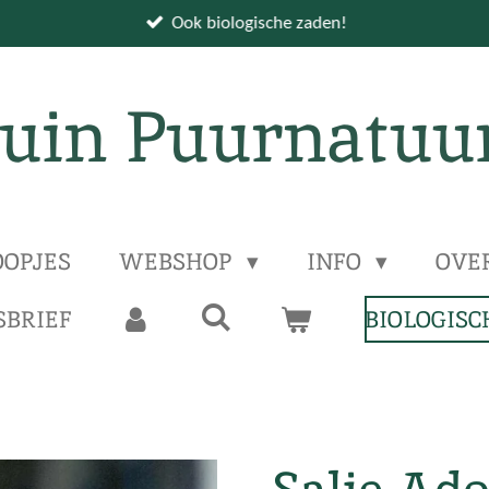
Ook biologische zaden!
uin Puurnatuu
OPJES
WEBSHOP
INFO
OVE
BRIEF
BIOLOGISC