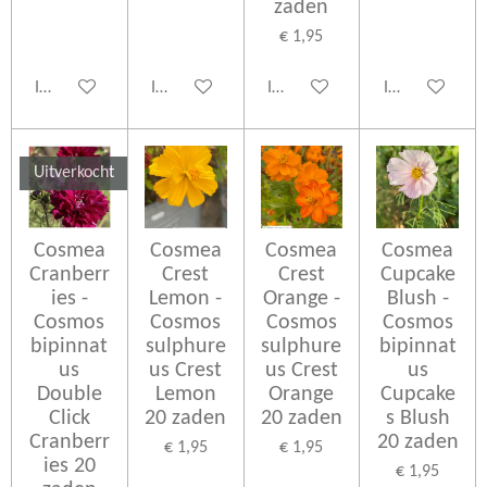
zaden
€ 1,95
In winkelwagen
In winkelwagen
In winkelwagen
In winkelwage
Uitverkocht
Cosmea
Cosmea
Cosmea
Cosmea
Cranberr
Crest
Crest
Cupcake
ies -
Lemon -
Orange -
Blush -
Cosmos
Cosmos
Cosmos
Cosmos
bipinnat
sulphure
sulphure
bipinnat
us
us Crest
us Crest
us
Double
Lemon
Orange
Cupcake
Click
20 zaden
20 zaden
s Blush
Cranberr
20 zaden
€ 1,95
€ 1,95
ies 20
€ 1,95