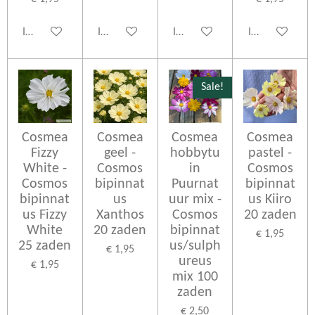
In winkelwagen
In winkelwagen
In winkelwagen
In winkelwage
Sale!
Cosmea
Cosmea
Cosmea
Cosmea
Fizzy
geel -
hobbytu
pastel -
White -
Cosmos
in
Cosmos
Cosmos
bipinnat
Puurnat
bipinnat
bipinnat
us
uur mix -
us Kiiro
us Fizzy
Xanthos
Cosmos
20 zaden
White
20 zaden
bipinnat
€ 1,95
25 zaden
us/sulph
€ 1,95
ureus
€ 1,95
mix 100
zaden
€ 2,50