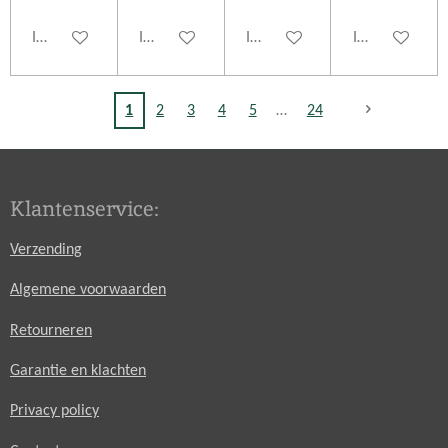
In winkelwagen
In winkelwagen
In winkelwagen
In winkelwage
1
2
3
4
5
24
Klantenservice:
Verzending
Algemene voorwaarden
Retourneren
Garantie en klachten
Privacy policy