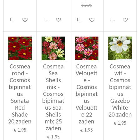
€ 2,75
In winkelwagen
In winkelwagen
In winkelwagen
In winkelwage
Cosmea
Cosmea
Cosmea
Cosmea
rood -
Sea
Velouett
wit -
Cosmos
Shells
e -
Cosmos
bipinnat
mix -
Cosmos
bipinnat
us
Cosmos
bipinnat
us
Sonata
bipinnat
us
Gazebo
Red
us Sea
Velouett
White
Shade
Shells
e 22
20 zaden
20 zaden
mix 25
zaden
€ 1,95
zaden
€ 1,95
€ 1,95
€ 1,95