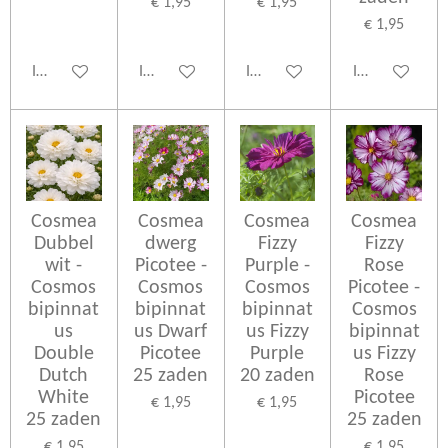
€ 1,95
€ 1,95
€ 1,95
In winkelwagen
In winkelwagen
In winkelwagen
In winkelwage
Cosmea
Cosmea
Cosmea
Cosmea
Dubbel
dwerg
Fizzy
Fizzy
wit -
Picotee -
Purple -
Rose
Cosmos
Cosmos
Cosmos
Picotee -
bipinnat
bipinnat
bipinnat
Cosmos
us
us Dwarf
us Fizzy
bipinnat
Double
Picotee
Purple
us Fizzy
Dutch
25 zaden
20 zaden
Rose
White
Picotee
€ 1,95
€ 1,95
25 zaden
25 zaden
€ 1,95
€ 1,95