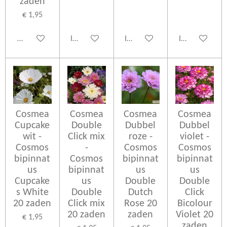
zaden
€ 1,95
Houd mij op de hoogte
In winkelwagen
In winkelwagen
In winkelwage
Cosmea
Cosmea
Cosmea
Cosmea
Cupcake
Double
Dubbel
Dubbel
wit -
Click mix
roze -
violet -
Cosmos
-
Cosmos
Cosmos
bipinnat
Cosmos
bipinnat
bipinnat
us
bipinnat
us
us
Cupcake
us
Double
Double
s White
Double
Dutch
Click
20 zaden
Click mix
Rose 20
Bicolour
20 zaden
zaden
Violet 20
€ 1,95
zaden