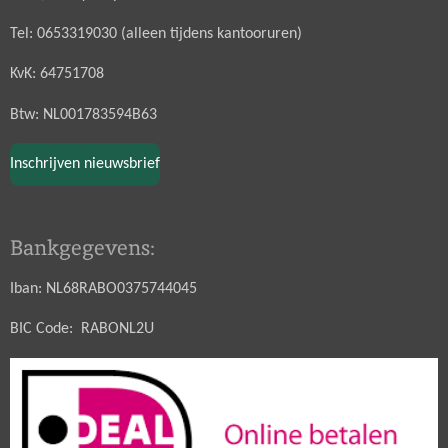
Tel: 0653319030 (alleen tijdens kantooruren)
KvK: 64751708
Btw: NL001783594B63
Inschrijven nieuwsbrief
Bankgegevens:
Iban: NL68RABO0375744045
BIC Code: RABONL2U