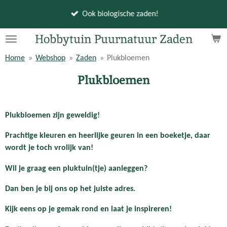
Ga
Ook biologische zaden!
direct
naar
Hobbytuin Puurnatuur Zaden
de
Home
»
Webshop
»
Zaden
»
Plukbloemen
hoofdinhoud
Plukbloemen
Plukbloemen zijn geweldig!
Prachtige kleuren en heerlijke geuren in een boeketje, daar
wordt je toch vrolijk van!
Wil je graag een pluktuin(tje) aanleggen?
Dan ben je bij ons op het juiste adres.
Kijk eens op je gemak rond en laat je inspireren!