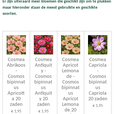
Er zijn uiteraard meer bloemen die geschikt zijn om te plukken
maar hieronder staan de meest gebruikte en geschikte
soorten.
Cosmea
Cosmea
Cosmea
Cosmea
Abrikoos
Antiquit
Apricot
Capriola
-
y -
Lemona
-
Cosmos
Cosmos
de -
Cosmos
bipinnat
bipinnat
Cosmos
bipinnat
us
us
bipinnat
us
Apricott
Antiquit
us
Capriola
a 20
y 20
Apricot
20 zaden
zaden
zaden
Lemona
€ 1,95
de 20
€ 1,95
€ 1,95