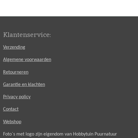
l
e
a
l
e
l
r
e
n
e
n
Klantenservice:
Verzending
Algemene voorwaarden
Retourneren
Garantie en klachten
Privacy policy
Contact
Webshop
Foto`s met logo zijn eigendom van Hobbytuin Puurnatuur