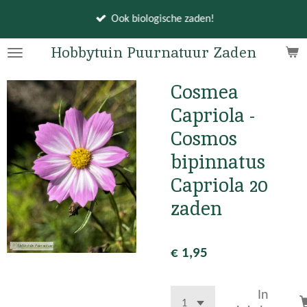
Ga
Ook biologische zaden!
direct
naar
Hobbytuin Puurnatuur Zaden
de
hoofdinhoud
Cosmea
Capriola -
Cosmos
bipinnatus
Capriola 20
zaden
€ 1,95
In