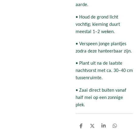
aarde.
• Houd de grond licht
vochtig; kieming duurt
meestal 1–2 weken.
• Verspeen jonge plantjes
zodra deze hanteerbaar zijn.
• Plant uit na de laatste
nachtvorst met ca. 30–40 cm
tussenruimte.
• Zaai direct buiten vanaf
half mei op een zonnige
plek.
D
D
S
D
e
e
h
e