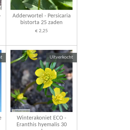
-
Adderwortel - Persicaria
bistorta 25 zaden
€ 2,25
ht
Uitverkocht
e
Winterakoniet ECO -
Eranthis hyemalis 30