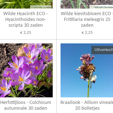
Wilde Hyacinth ECO -
Wilde kievitsbloem ECO 
Hyacinthoides non-
Fritillaria meleagris 25
scripta 30 zaden
zaden
€ 2,25
€ 2,25
Uitverkoc
Herfsttijloos - Colchicum
Kraailook - Allium vineal
autumnale 30 zaden
20 bolletjes