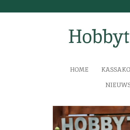
Ga
direct
naar
Hobbyt
de
hoofdinhoud
HOME
KASSAKO
NIEUWS