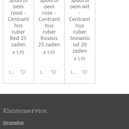
Spoorbl
Spoorbl
Spoorbl
oem
oem
oem wit
rood -
roze -
-
Centrant
Centrant
Centrant
hus
hus
hus
ruber
ruber
ruber
Red 25
Roseus
Snowclo
zaden
25 zaden
ud 20
zaden
€ 1,95
€ 1,95
€ 1,95
In winkelwagen
In winkelwagen
In winkelwagen
Klantenservice:
Verzending