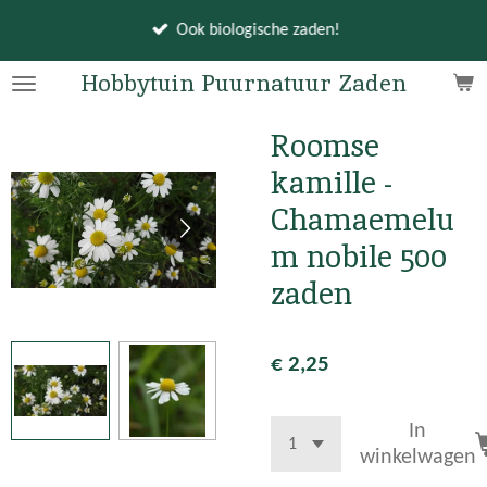
Ga
Ook biologische zaden!
direct
naar
Hobbytuin Puurnatuur Zaden
de
hoofdinhoud
Roomse
kamille -
Chamaemelu
m nobile 500
zaden
€ 2,25
In
winkelwagen