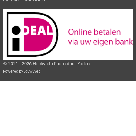
© 2021 - 2026 Hobbytuin Puurnatuur Zaden
Powered by
JouwWeb