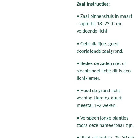
Zaai-instructies:
• Zaai binnenshuis in maart
– april bij 18–22 °C en
voldoende licht.
• Gebruik fijne, goed
doorlatende zaaigrond.
• Bedek de zaden niet of
slechts heel licht; dit is een
lichtkiemer.
• Houd de grond licht
vochtig; kieming duurt
meestal 1–2 weken.
• Verspeen jonge plantjes
zodra deze hanteerbaar zijn.
• Plant uit met ca. 25–30 cm