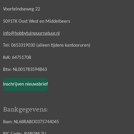
Voorteindseweg 22
5091TK Oost West en Middelbeers
info@hobbytuinpuurnatuur.nl
Tel: 0653319030 (alleen tijdens kantooruren)
KvK: 64751708
Btw: NL001783594B63
Inschrijven nieuwsbrief
Bankgegevens:
Iban: NL68RABO0375744045
BIC Code: RABONL2U