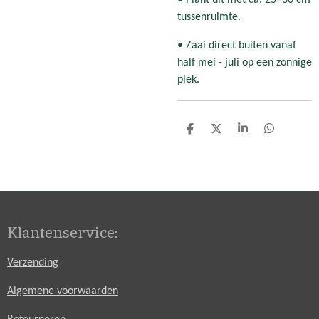
tussenruimte.
• Zaai direct buiten vanaf
half mei - juli op een zonnige
plek.
D
D
S
D
e
e
h
e
l
e
a
l
e
l
r
e
n
e
n
Klantenservice:
Verzending
Algemene voorwaarden