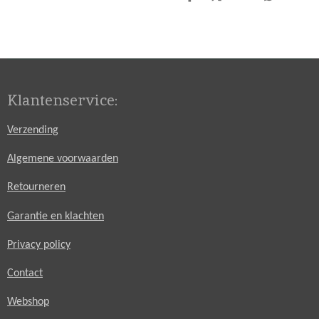
D
D
S
D
e
e
h
e
l
e
a
l
e
l
r
e
n
e
n
Klantenservice:
Verzending
Algemene voorwaarden
Retourneren
Garantie en klachten
Privacy policy
Contact
Webshop