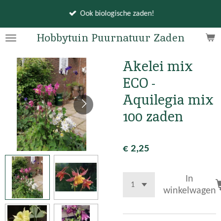
Ga
Ook biologische zaden!
direct
naar
Hobbytuin Puurnatuur Zaden
de
hoofdinhoud
Akelei mix
ECO -
Aquilegia mix
100 zaden
€ 2,25
In
winkelwagen