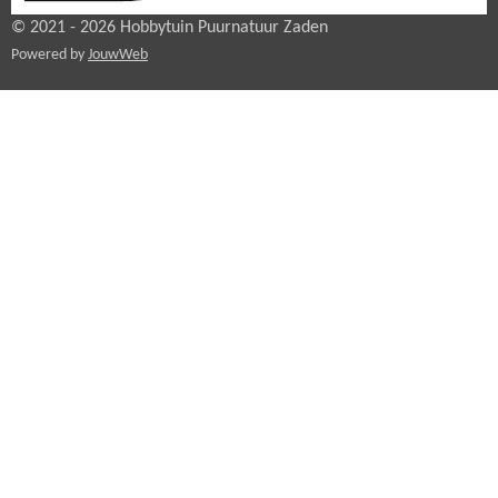
© 2021 - 2026 Hobbytuin Puurnatuur Zaden
Powered by
JouwWeb