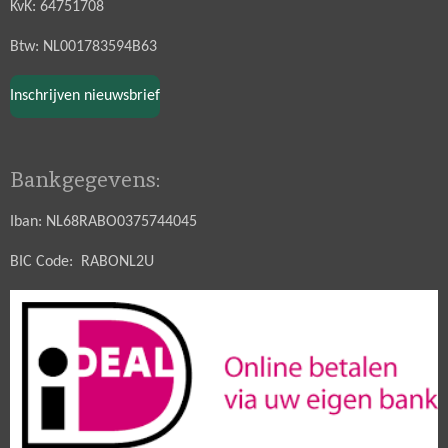
KvK: 64751708
Btw: NL001783594B63
Inschrijven nieuwsbrief
Bankgegevens:
Iban: NL68RABO0375744045
BIC Code: RABONL2U