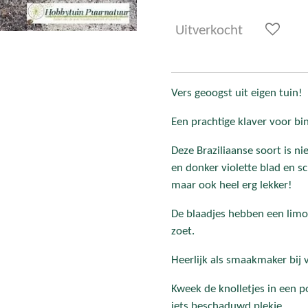
Uitverkocht
Vers geoogst uit eigen tuin!
Een prachtige klaver voor bi
Deze Braziliaanse soort is nie
en donker violette blad en s
maar ook heel erg lekker!
De blaadjes hebben een limo
zoet.
Heerlijk als smaakmaker bij v
Kweek de knolletjes in een po
iets beschaduwd plekje.