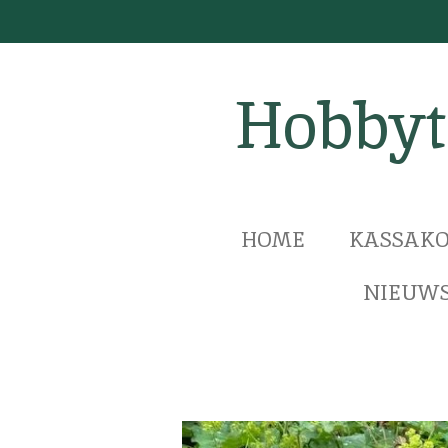
Ga
direct
naar
Hobbyt
de
hoofdinhoud
HOME
KASSAKO
NIEUWS