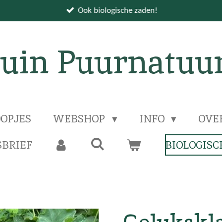
Ook biologische zaden!
uin Puurnatuu
OPJES
WEBSHOP
INFO
OVE
BRIEF
BIOLOGISC