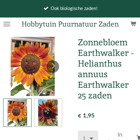
Ga
Ook biologische zaden!
direct
naar
Hobbytuin Puurnatuur Zaden
de
hoofdinhoud
Zonnebloem
Earthwalker -
Helianthus
annuus
Earthwalker
25 zaden
€ 1,95
In