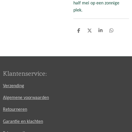
half mei op een zonnige
plek.
D
D
S
D
e
e
h
e
l
e
a
l
e
l
r
e
n
e
n
Klantenservice:
Verzending
Algemene voorwaarden
Retourneren
Garantie en klachten