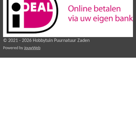
© 2021 - 2026 Hobbytuin Puurnatuur Zaden
Powered by
JouwWeb