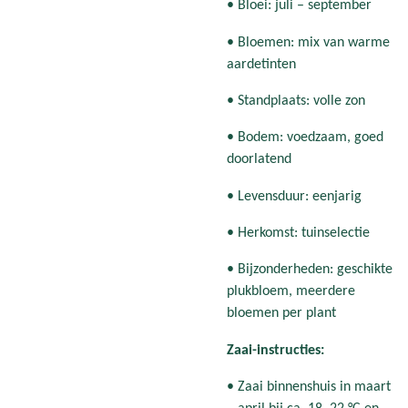
• Bloei: juli – september
• Bloemen: mix van warme
aardetinten
• Standplaats: volle zon
• Bodem: voedzaam, goed
doorlatend
• Levensduur: eenjarig
• Herkomst: tuinselectie
• Bijzonderheden: geschikte
plukbloem, meerdere
bloemen per plant
Zaai-instructies:
• Zaai binnenshuis in maart