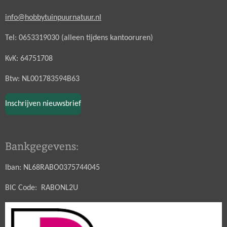
info@hobbytuinpuurnatuur.nl
Tel: 0653319030 (alleen tijdens kantooruren)
KvK: 64751708
Btw: NL001783594B63
Inschrijven nieuwsbrief
Bankgegevens:
Iban: NL68RABO0375744045
BIC Code: RABONL2U