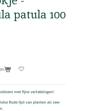
kje -
a patula 100
en
jesbloem met fijne vertakkingen!
ndse Rode lijst van planten als zeer
n.