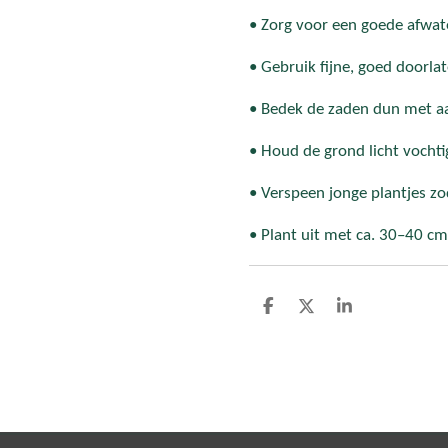
• Zorg voor een goede afwat
• Gebruik fijne, goed doorla
• Bedek de zaden dun met a
• Houd de grond licht vochtig
• Verspeen jonge plantjes zo
• Plant uit met ca. 30–40 c
D
D
S
e
e
h
l
e
a
e
l
r
n
e