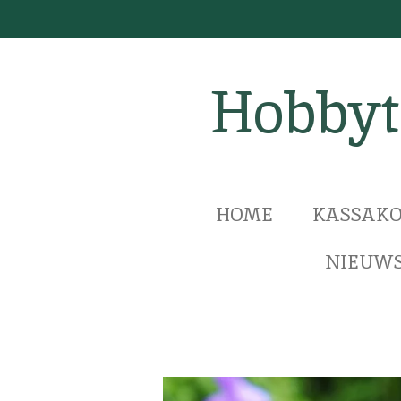
Ga
direct
naar
Hobbyt
de
hoofdinhoud
HOME
KASSAKO
NIEUWS