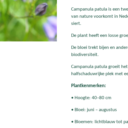
Campanula patula is een twee
van nature voorkomt in Nede
siert.
De plant heeft een losse gro
De bloei trekt bijen en ander
biodiversiteit.
Campanula patula groeit het
halfschaduwrijke plek met 
Plantkenmerken:
• Hoogte: 40–80 cm
• Bloei: juni – augustus
• Bloemen: lichtblauw tot p