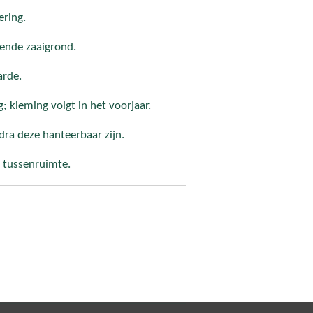
ering.
tende zaaigrond.
arde.
; kieming volgt in het voorjaar.
dra deze hanteerbaar zijn.
m tussenruimte.