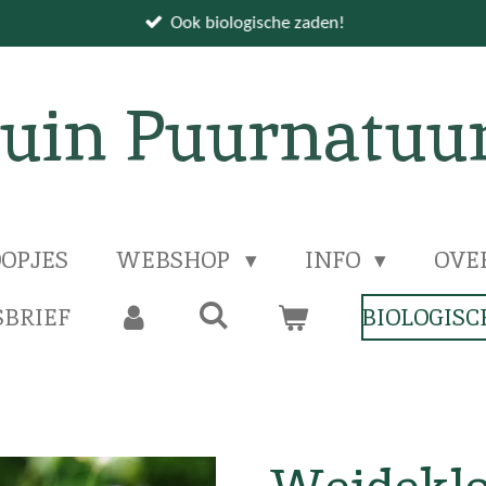
Ook biologische zaden!
uin Puurnatuu
OPJES
WEBSHOP
INFO
OVE
BRIEF
BIOLOGISC