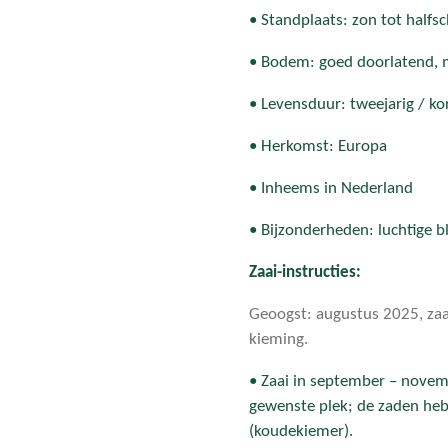
• Standplaats: zon tot half
• Bodem: goed doorlatend, m
• Levensduur: tweejarig / ko
• Herkomst: Europa
• Inheems in Nederland
• Bijzonderheden: luchtige b
Zaai-instructies:
Geoogst: augustus 2025, zaa
kieming.
• Zaai in september – novemb
gewenste plek; de zaden
(koudekiemer).