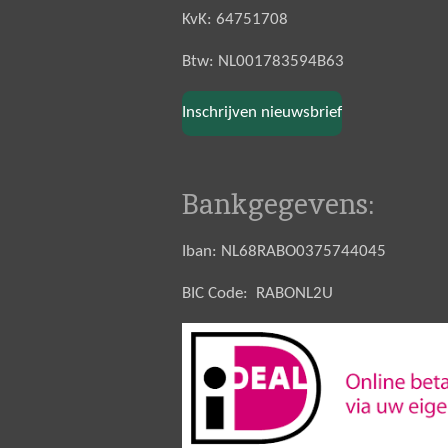
KvK: 64751708
Btw: NL001783594B63
Inschrijven nieuwsbrief
Bankgegevens:
Iban: NL68RABO0375744045
BIC Code: RABONL2U