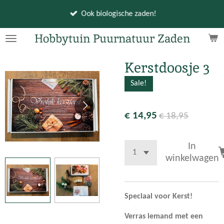
Ga
Ook biologische zaden!
direct
naar
Hobbytuin Puurnatuur Zaden
de
hoofdinhoud
Kerstdoosje 3
Sale!
€ 14,95
€ 18,95
In
winkelwagen
Speciaal voor Kerst!
Verras iemand met een