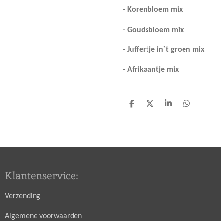
- Korenbloem mix
- Goudsbloem mix
- Juffertje in`t groen mix
- Afrikaantje mix
D
D
S
D
e
e
h
e
l
e
a
l
e
l
r
e
n
e
n
Klantenservice:
Verzending
Algemene voorwaarden