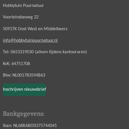
Hobbytuin Puurnatuur
Voorteindseweg 22
5091TK Oost West en Middelbeers
info@hobbytuinpuurnatuur.nl
Tel: 0653319030 (alleen tijdens kantooruren)
KvK: 64751708
Btw: NL001783594B63
Inschrijven nieuwsbrief
Bankgegevens:
Iban: NL68RABO0375744045