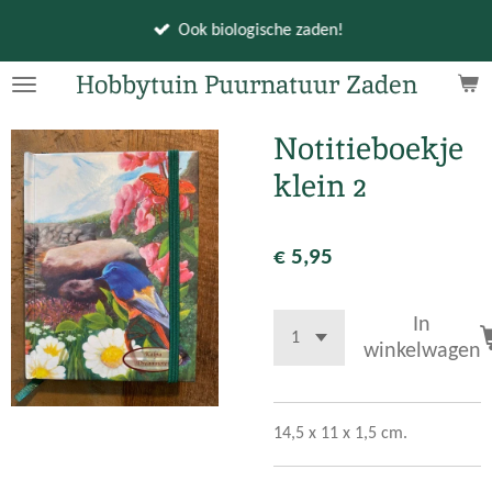
Ga
Ook biologische zaden!
direct
naar
Hobbytuin Puurnatuur Zaden
de
hoofdinhoud
Notitieboekje
klein 2
€ 5,95
In
winkelwagen
14,5 x 11 x 1,5 cm.