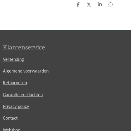
D
D
S
D
e
e
h
e
l
e
a
l
e
l
r
e
n
e
n
Klantenservice:
Verzending
Algemene voorwaarden
Retourneren
Garantie en klachten
Privacy policy
Contact
Webshop