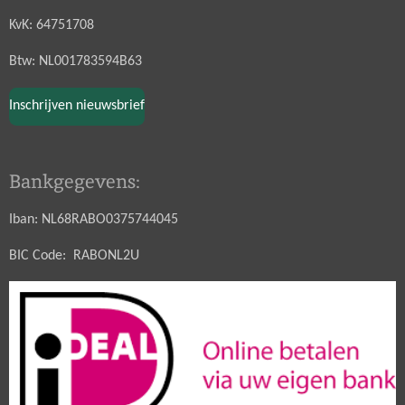
KvK: 64751708
Btw: NL001783594B63
Inschrijven nieuwsbrief
Bankgegevens:
Iban: NL68RABO0375744045
BIC Code: RABONL2U