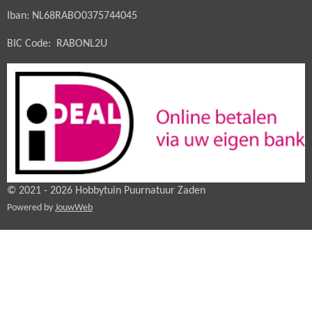
Iban: NL68RABO0375744045
BIC Code: RABONL2U
© 2021 - 2026 Hobbytuin Puurnatuur Zaden
Powered by
JouwWeb