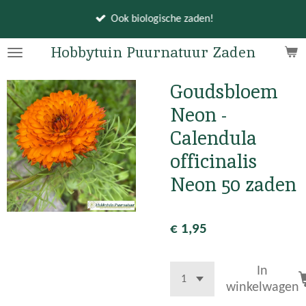
Ga
Ook biologische zaden!
direct
naar
Hobbytuin Puurnatuur Zaden
de
hoofdinhoud
Goudsbloem
Neon -
Calendula
officinalis
Neon 50 zaden
€ 1,95
In
winkelwagen