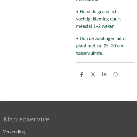
• Houd de grond licht
vochtig; kieming duurt
meestal 1–2 weken.
• Dun de zaailingen uit of
plant met ca. 25–30 cm
tussenruimte.
D
D
S
D
e
e
h
e
l
e
a
l
e
l
r
e
n
e
n
Klantenservice:
Verzending