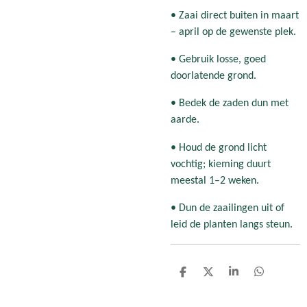
• Zaai direct buiten in maart
– april op de gewenste plek.
• Gebruik losse, goed
doorlatende grond.
• Bedek de zaden dun met
aarde.
• Houd de grond licht
vochtig; kieming duurt
meestal 1–2 weken.
• Dun de zaailingen uit of
leid de planten langs steun.
D
D
S
D
e
e
h
e
l
e
a
l