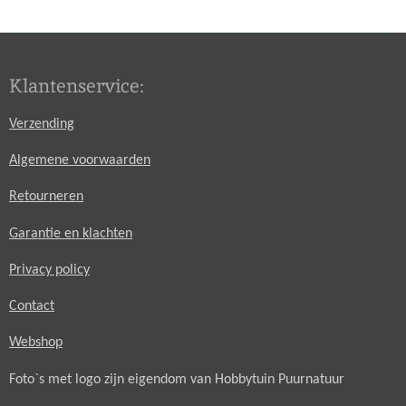
e
l
r
e
n
e
n
Klantenservice:
Verzending
Algemene voorwaarden
Retourneren
Garantie en klachten
Privacy policy
Contact
Webshop
Foto`s met logo zijn eigendom van Hobbytuin Puurnatuur