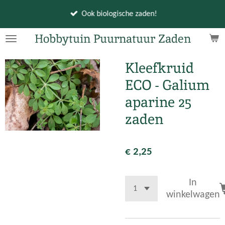
Ga
Ook biologische zaden!
direct
naar
Hobbytuin Puurnatuur Zaden
de
hoofdinhoud
Kleefkruid
ECO - Galium
aparine 25
zaden
€ 2,25
In
winkelwagen