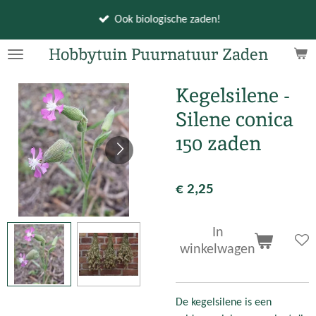
Ga
Ook biologische zaden!
direct
naar
Hobbytuin Puurnatuur Zaden
de
hoofdinhoud
Kegelsilene -
Silene conica
150 zaden
€ 2,25
In
winkelwagen
De kegelsilene is een