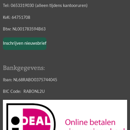
Tel: 0653319030 (alleen tijdens kantooruren)
KvK: 64751708
Btw: NL001783594B63
Inschrijven nieuwsbrief
Bankgegevens:
Iban: NL68RABO0375744045
BIC Code: RABONL2U