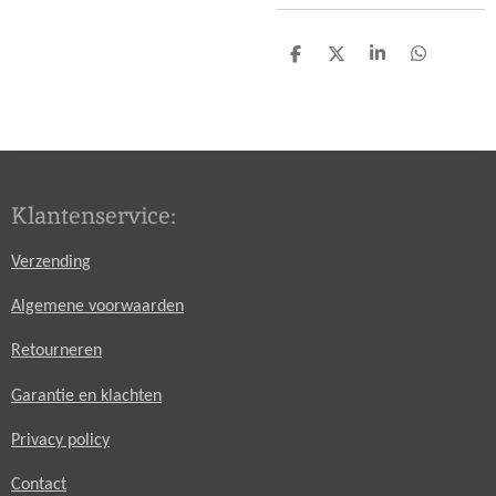
D
D
S
D
e
e
h
e
l
e
a
l
e
l
r
e
n
e
n
Klantenservice:
Verzending
Algemene voorwaarden
Retourneren
Garantie en klachten
Privacy policy
Contact