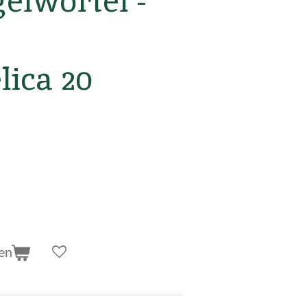
elwortel -
lica 20
en