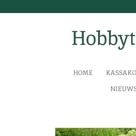
Ga
direct
naar
Hobbyt
de
hoofdinhoud
HOME
KASSAKO
NIEUWS