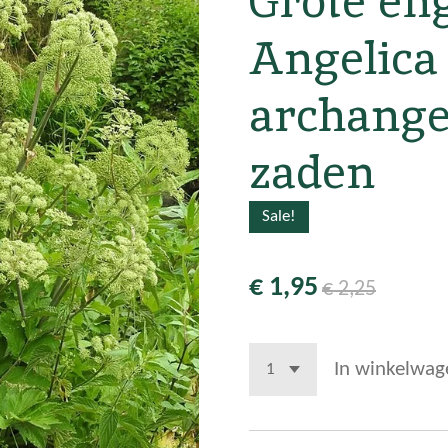
Grote eng
Angelica
archange
zaden
Sale!
€ 1,95
€ 2,25
In winkelwag