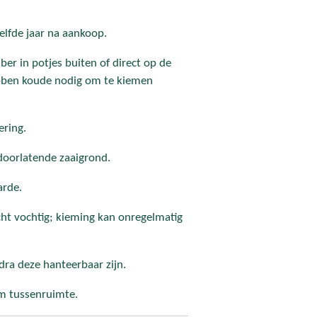
zelfde jaar na aankoop.
er in potjes buiten of direct op de
 hebben koude nodig om te kiemen
ering.
doorlatende zaaigrond.
arde.
cht vochtig; kieming kan onregelmatig
dra deze hanteerbaar zijn.
cm tussenruimte.