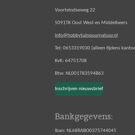
Voorteindseweg 22
5091TK Oost West en Middelbeers
info@hobbytuinpuurnatuur.nl
Tel: 0653319030 (alleen tijdens kanto
KvK: 64751708
Btw: NL001783594B63
Inschrijven nieuwsbrief
Bankgegevens:
Iban: NL68RABO0375744045