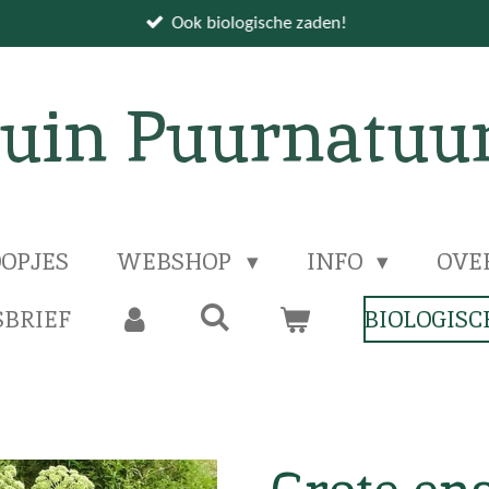
Ook biologische zaden!
uin Puurnatuu
OPJES
WEBSHOP
INFO
OVE
BRIEF
BIOLOGISC