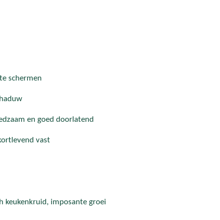
ote schermen
schaduw
edzaam en goed doorlatend
kortlevend vast
h keukenkruid, imposante groei