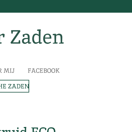
r Zaden
R MIJ
FACEBOOK
HE ZADEN