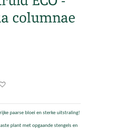
ruid ECO -
ria columnae
rijke paarse bloei en sterke uitstraling!
 vaste plant met opgaande stengels en