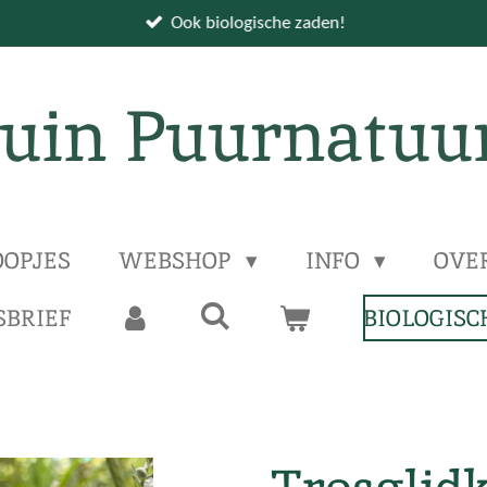
Ook biologische zaden!
uin Puurnatuu
OPJES
WEBSHOP
INFO
OVE
BRIEF
BIOLOGISC