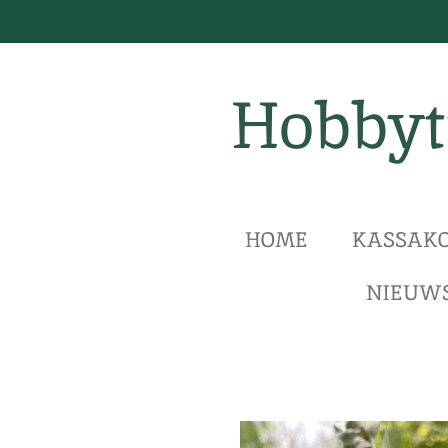
Ga
direct
naar
Hobbyt
de
hoofdinhoud
HOME
KASSAKO
NIEUWS