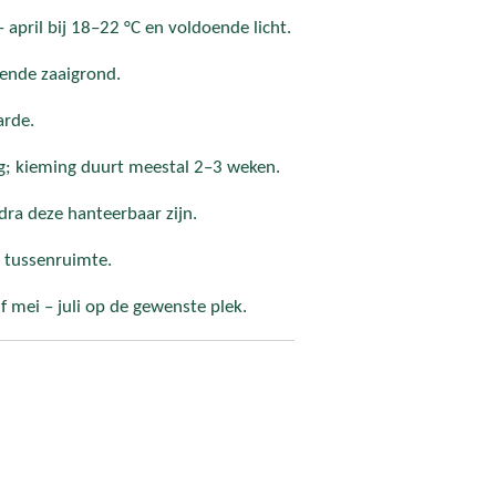
 april bij 18–22 °C en voldoende licht.
tende zaaigrond.
arde.
ig; kieming duurt meestal 2–3 weken.
dra deze hanteerbaar zijn.
m tussenruimte.
lf mei – juli op de gewenste plek.