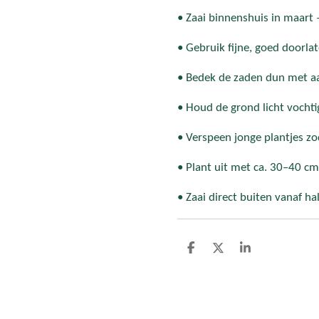
• Zaai binnenshuis in maart –
• Gebruik fijne, goed doorla
• Bedek de zaden dun met a
• Houd de grond licht vocht
• Verspeen jonge plantjes zo
• Plant uit met ca. 30–40 c
• Zaai direct buiten vanaf ha
D
D
S
e
e
h
l
e
a
e
l
r
n
e