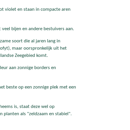
ot violet en staan in compacte aren
t veel bijen en andere bestuivers aan.
dzame soort die al jaren lang in
fyt), maar oorspronkelijk uit het
ellandse Zeegebied komt.
kleur aan zonnige borders en
het beste op een zonnige plek met een
heems is, staat deze wel op
an planten
als "zeldzaam en stabiel".