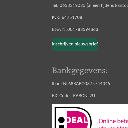
Tel: 0653319030 (alleen tijdens kanto
KvK: 64751708
Btw: NL001783594B63
Inschrijven nieuwsbrief
Bankgegevens:
Iban: NL68RABO0375744045
BIC Code: RABONL2U