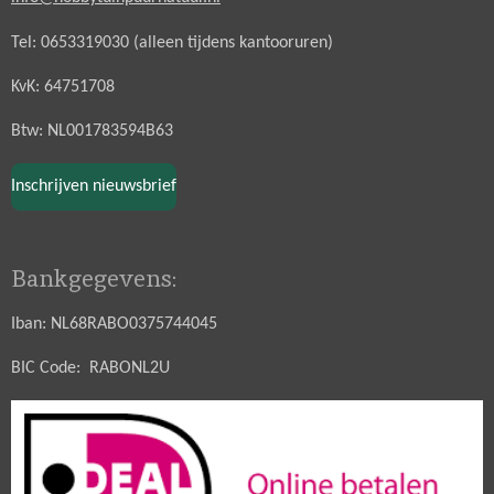
Tel: 0653319030 (alleen tijdens kantooruren)
KvK: 64751708
Btw: NL001783594B63
Inschrijven nieuwsbrief
Bankgegevens:
Iban: NL68RABO0375744045
BIC Code: RABONL2U