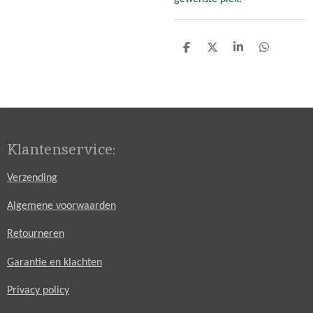
D
D
S
D
e
e
h
e
l
e
a
l
e
l
r
e
n
e
n
Klantenservice:
Verzending
Algemene voorwaarden
Retourneren
Garantie en klachten
Privacy policy