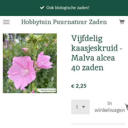
Ga
Ook biologische zaden!
direct
naar
Hobbytuin Puurnatuur Zaden
de
hoofdinhoud
Vijfdelig
kaasjeskruid -
Malva alcea
40 zaden
€ 2,25
In
winkelwagen