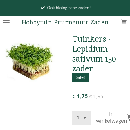
Ga
Ook biologische zaden!
direct
naar
Hobbytuin Puurnatuur Zaden
de
hoofdinhoud
Tuinkers -
Lepidium
sativum 150
zaden
Sale!
€ 1,75
€ 1,95
In
winkelwagen