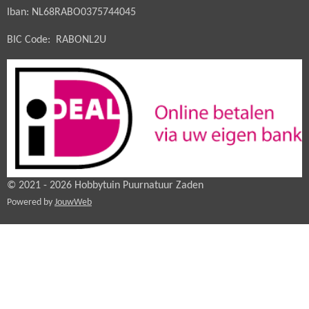
Iban: NL68RABO0375744045
BIC Code: RABONL2U
© 2021 - 2026 Hobbytuin Puurnatuur Zaden
Powered by
JouwWeb