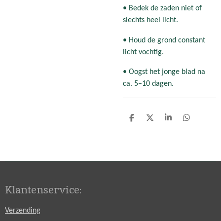
• Bedek de zaden niet of
slechts heel licht.
• Houd de grond constant
licht vochtig.
• Oogst het jonge blad na
ca. 5–10 dagen.
D
D
S
D
e
e
h
e
l
e
a
l
e
l
r
e
n
e
n
Klantenservice:
Verzending