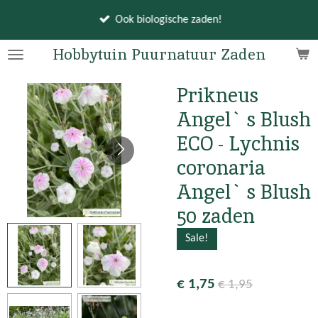
Ga
Ook biologische zaden!
direct
naar
Hobbytuin Puurnatuur Zaden
de
hoofdinhoud
Prikneus
Angel`s Blush
ECO - Lychnis
coronaria
Angel`s Blush
50 zaden
Sale!
€ 1,75
€ 1,95