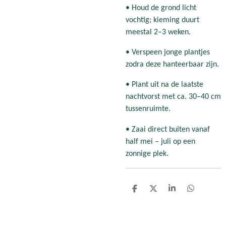
• Houd de grond licht
vochtig; kieming duurt
meestal 2–3 weken.
• Verspeen jonge plantjes
zodra deze hanteerbaar zijn.
• Plant uit na de laatste
nachtvorst met ca. 30–40 cm
tussenruimte.
• Zaai direct buiten vanaf
half mei – juli op een
zonnige plek.
D
D
S
D
e
e
h
e
l
e
a
l
e
l
r
e
n
e
n