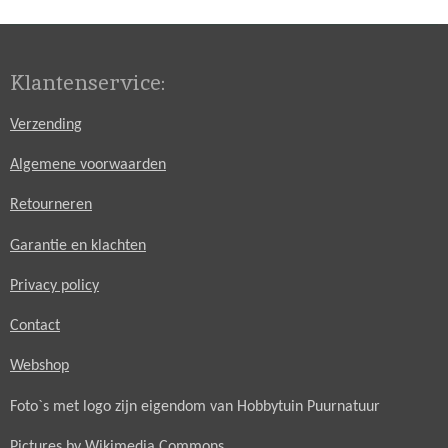
n
e
n
Klantenservice:
Verzending
Algemene voorwaarden
Retourneren
Garantie en klachten
Privacy policy
Contact
Webshop
Foto`s met logo zijn eigendom van Hobbytuin Puurnatuur
Pictures by Wikimedia Commons