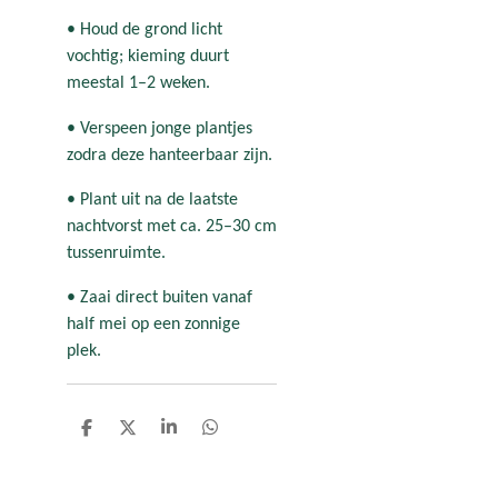
• Houd de grond licht
vochtig; kieming duurt
meestal 1–2 weken.
• Verspeen jonge plantjes
zodra deze hanteerbaar zijn.
• Plant uit na de laatste
nachtvorst met ca. 25–30 cm
tussenruimte.
• Zaai direct buiten vanaf
half mei op een zonnige
plek.
D
D
S
D
e
e
h
e
l
e
a
l
e
l
r
e