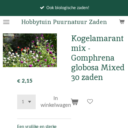
Ga
Ook biologische zaden!
direct
naar
Hobbytuin Puurnatuur Zaden
de
hoofdinhoud
Kogelamarant
mix -
Gomphrena
globosa Mixed
30 zaden
€ 2,15
In
winkelwagen
Een vrolijke en sterke