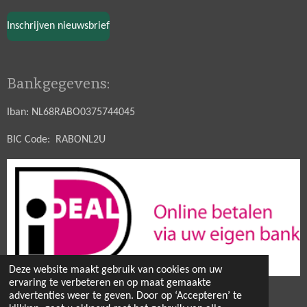
Inschrijven nieuwsbrief
Bankgegevens:
Iban: NL68RABO0375744045
BIC Code: RABONL2U
Deze website maakt gebruik van cookies om uw
ervaring te verbeteren en op maat gemaakte
© 2021 - 2026 Hobbytuin Puurnatuur Zaden
advertenties weer te geven. Door op ‘Accepteren’ te
Powered by
JouwWeb