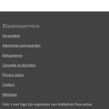
l
e
a
l
e
l
r
e
n
e
n
Klantenservice:
Verzending
Algemene voorwaarden
Retourneren
Garantie en klachten
Privacy policy
Contact
Webshop
Foto`s met logo zijn eigendom van Hobbytuin Puurnatuur