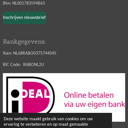
Btw: NL001783594B63
Inschrijven nieuwsbrief
Bankgegevens:
Iban: NL68RABO0375744045
BIC Code: RABONL2U
Deze website maakt gebruik van cookies om uw
ervaring te verbeteren en op maat gemaakte
© 2021 - 2026 Hobbytuin Puurnatuur Zaden