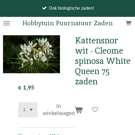
Ga
Ook biologische zaden!
direct
naar
Hobbytuin Puurnatuur Zaden
de
hoofdinhoud
Kattensnor
wit - Cleome
spinosa White
Queen 75
zaden
€ 1,95
In
winkelwagen