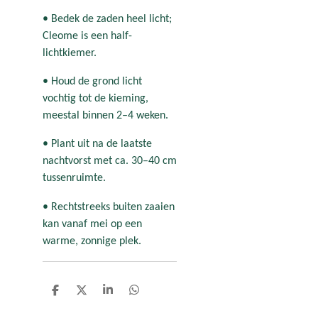
• Bedek de zaden heel licht;
Cleome is een half-
lichtkiemer.
• Houd de grond licht
vochtig tot de kieming,
meestal binnen 2–4 weken.
• Plant uit na de laatste
nachtvorst met ca. 30–40 cm
tussenruimte.
• Rechtstreeks buiten zaaien
kan vanaf mei op een
warme, zonnige plek.
D
D
S
D
e
e
h
e