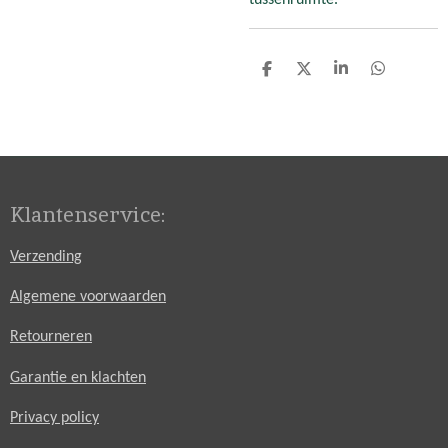
D
D
S
D
e
e
h
e
l
e
a
l
e
l
r
e
n
e
n
Klantenservice:
Verzending
Algemene voorwaarden
Retourneren
Garantie en klachten
Privacy policy