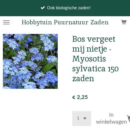
Ga
Ook biologische zaden!
direct
naar
Hobbytuin Puurnatuur Zaden
de
hoofdinhoud
Bos vergeet
mij nietje -
Myosotis
sylvatica 150
zaden
€ 2,25
In
winkelwagen