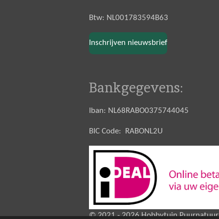
Btw: NL001783594B63
Inschrijven nieuwsbrief
Bankgegevens:
Iban: NL68RABO0375744045
BIC Code: RABONL2U
© 2021 - 2026 Hobbytuin Puurnatuur