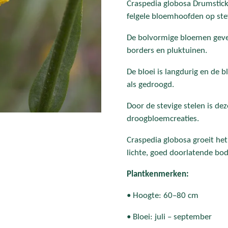
Craspedia globosa Drumstick 
felgele bloemhoofden op stev
De bolvormige bloemen geven
borders en pluktuinen.
De bloei is langdurig en de 
als gedroogd.
Door de stevige stelen is de
droogbloemcreaties.
Craspedia globosa groeit he
lichte, goed doorlatende bo
Plantkenmerken:
• Hoogte: 60–80 cm
• Bloei: juli – september