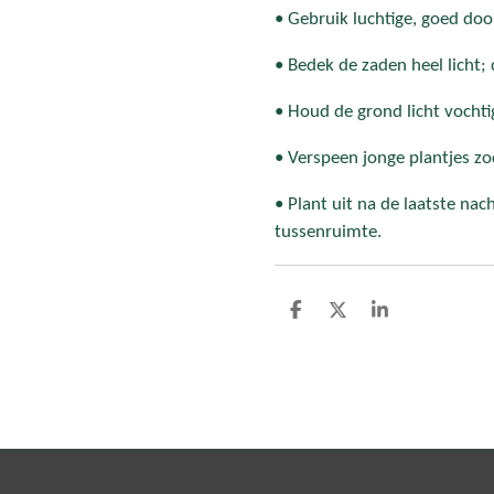
• Gebruik luchtige, goed doo
• Bedek de zaden heel licht; d
• Houd de grond licht vocht
• Verspeen jonge plantjes zo
• Plant uit na de laatste na
tussenruimte.
D
D
S
e
e
h
l
e
a
e
l
r
n
e