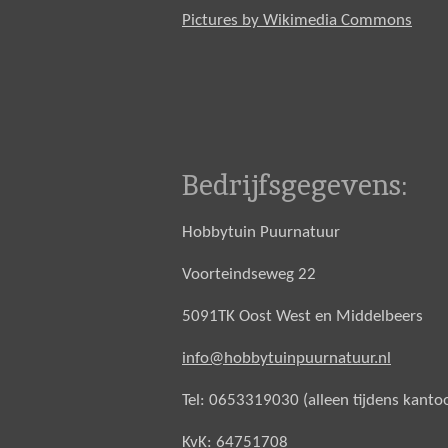
Pictures by Wikimedia Commons
Bedrijfsgegevens:
Hobbytuin Puurnatuur
Voorteindseweg 22
5091TK Oost West en Middelbeers
info@hobbytuinpuurnatuur.nl
Tel: 0653319030 (alleen tijdens kanto
KvK: 64751708