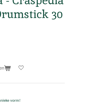
 - Craspedia
Drumstick 30
en
unieke vorm!