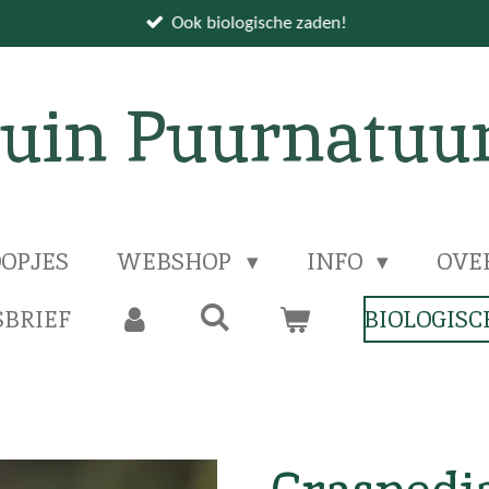
Ook biologische zaden!
uin Puurnatuu
OPJES
WEBSHOP
INFO
OVE
BRIEF
BIOLOGISC