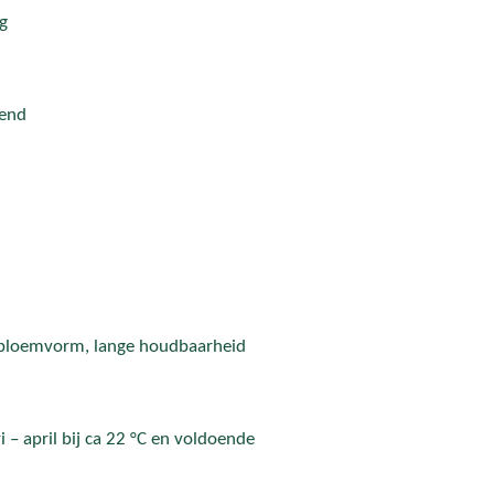
g
tend
e bloemvorm, lange houdbaarheid
i – april bij ca 22 °C en voldoende