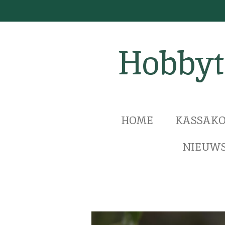
Ga
direct
naar
Hobbyt
de
hoofdinhoud
HOME
KASSAKO
NIEUWS