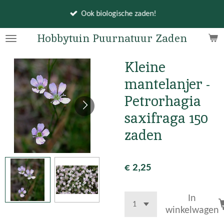
Ga
Ook biologische zaden!
direct
naar
Hobbytuin Puurnatuur Zaden
de
hoofdinhoud
Kleine
mantelanjer -
Petrorhagia
saxifraga 150
zaden
€ 2,25
In
winkelwagen