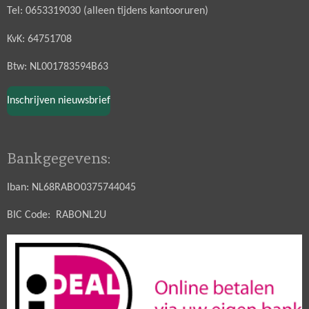
Tel: 0653319030 (alleen tijdens kantooruren)
KvK: 64751708
Btw: NL001783594B63
Inschrijven nieuwsbrief
Bankgegevens:
Iban: NL68RABO0375744045
BIC Code: RABONL2U