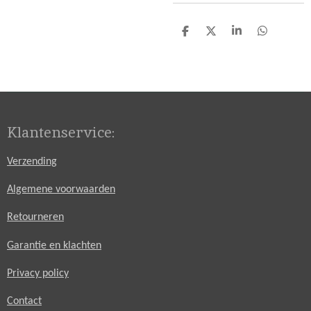
D
D
S
D
e
e
h
e
l
e
a
l
e
l
r
e
n
e
n
Klantenservice:
Verzending
Algemene voorwaarden
Retourneren
Garantie en klachten
Privacy policy
Contact