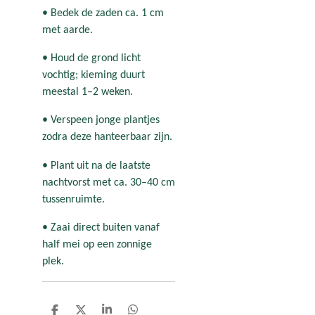
• Bedek de zaden ca. 1 cm
met aarde.
• Houd de grond licht
vochtig; kieming duurt
meestal 1–2 weken.
• Verspeen jonge plantjes
zodra deze hanteerbaar zijn.
• Plant uit na de laatste
nachtvorst met ca. 30–40 cm
tussenruimte.
• Zaai direct buiten vanaf
half mei op een zonnige
plek.
D
D
S
D