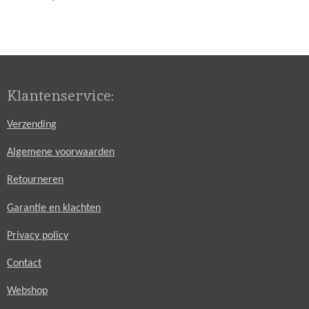
e
e
h
e
l
e
a
l
e
l
r
e
n
e
n
Klantenservice:
Verzending
Algemene voorwaarden
Retourneren
Garantie en klachten
Privacy policy
Contact
Webshop