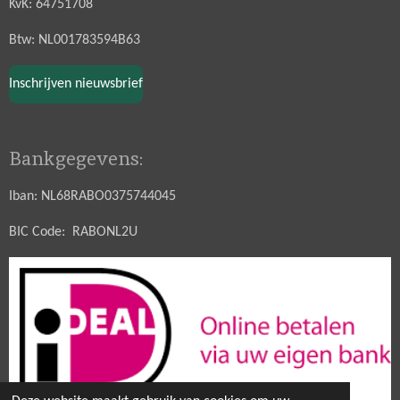
KvK: 64751708
Btw: NL001783594B63
Inschrijven nieuwsbrief
Bankgegevens:
Iban: NL68RABO0375744045
BIC Code: RABONL2U