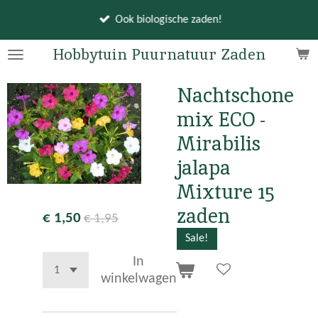
Ga
Ook biologische zaden!
direct
naar
Hobbytuin Puurnatuur Zaden
de
hoofdinhoud
Nachtschone
mix ECO -
Mirabilis
jalapa
Mixture 15
zaden
€ 1,50
€ 1,95
Sale!
In
winkelwagen