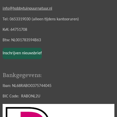
info@hobbytuinpuurnatuur.nl
Tel: 0653319030 (alleen tijdens kantooruren)
KvK: 64751708
Btw: NL001783594B63
Inschrijven nieuwsbrief
Bankgegevens:
Iban: NL68RABO0375744045
BIC Code: RABONL2U