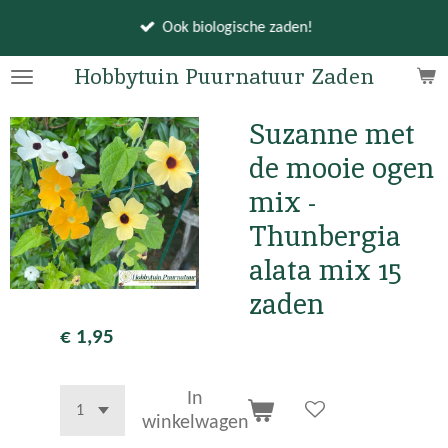
Ga
Ook biologische zaden!
direct
naar
Hobbytuin Puurnatuur Zaden
de
hoofdinhoud
Suzanne met
de mooie ogen
mix -
Thunbergia
alata mix 15
zaden
€ 1,95
In
winkelwagen