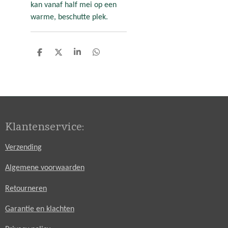
kan vanaf half mei op een
warme, beschutte plek.
D
D
S
D
e
e
h
e
l
e
a
l
e
l
r
e
n
e
n
Klantenservice:
Verzending
Algemene voorwaarden
Retourneren
Garantie en klachten