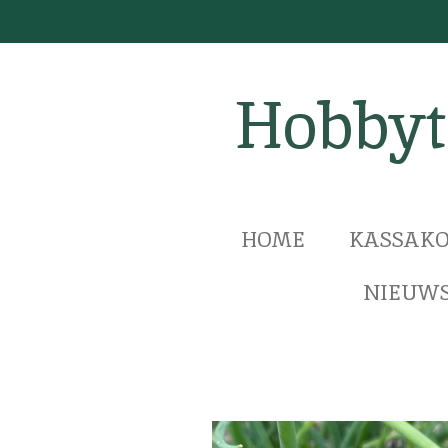
Ga
direct
naar
Hobbyt
de
hoofdinhoud
HOME
KASSAKO
NIEUWS