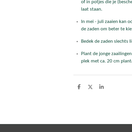
of in potjes die je (bes
laat staan.
In mei - juli zaaien kan
de zaden om beter te ki
Bedek de zaden slechts l
Plant de jonge zaailinge
plek met ca. 20 cm plant
D
D
S
e
e
h
l
e
a
e
l
r
n
e