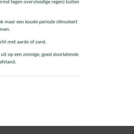
chermd tegen overvloedige regen) buiten
 ook maar een koude-periode stimuleert
emen.
icht met aarde of zand.
n uit op een zonnige, goed doorlatende
afstand.