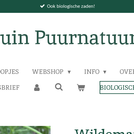
Ook biologische zaden!
uin Puurnatuu
OPJES
WEBSHOP
INFO
OVE
BRIEF
BIOLOGISC