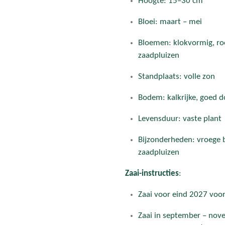
Hoogte: 15–30 cm
Bloei: maart – mei
Bloemen: klokvormig, roo
zaadpluizen
Standplaats: volle zon
Bodem: kalkrijke, goed 
Levensduur: vaste plant
Bijzonderheden: vroege bl
zaadpluizen
Zaai-instructies
:
Zaai voor eind 2027 voor
Zaai in september – nove