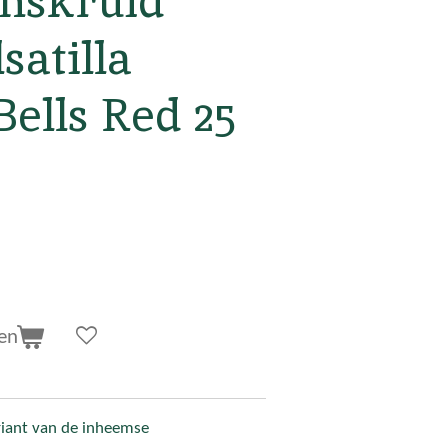
nskruid
satilla
Bells Red 25
en
ariant van de inheemse