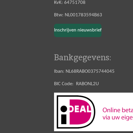
KvK: 64751708
Btw: NL001783594B63
Inschrijven nieuwsbrief
Bankgegevens:
Iban: NL68RABO0375744045
BIC Code: RABONL2U