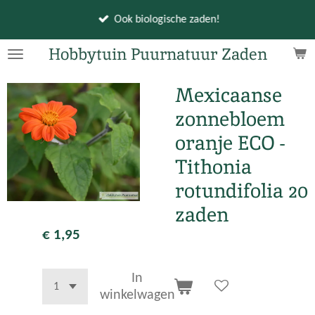
Ga
Ook biologische zaden!
direct
naar
Hobbytuin Puurnatuur Zaden
de
hoofdinhoud
Mexicaanse
zonnebloem
oranje ECO -
Tithonia
rotundifolia 20
zaden
€ 1,95
In
winkelwagen