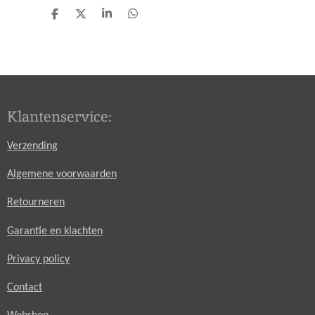
D
D
S
D
e
e
h
e
l
e
a
l
e
l
r
e
n
e
n
Klantenservice:
Verzending
Algemene voorwaarden
Retourneren
Garantie en klachten
Privacy policy
Contact