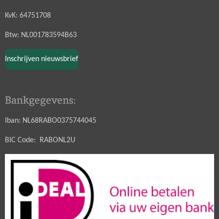
KvK: 64751708
Btw: NL001783594B63
Inschrijven nieuwsbrief
Bankgegevens:
Iban: NL68RABO0375744045
BIC Code: RABONL2U