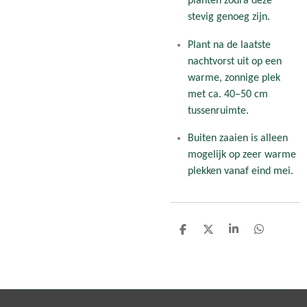
planten zodra deze
stevig genoeg zijn.
Plant na de laatste
nachtvorst uit op een
warme, zonnige plek
met ca. 40–50 cm
tussenruimte.
Buiten zaaien is alleen
mogelijk op zeer warme
plekken vanaf eind mei.
D
D
S
D
e
e
h
e
l
e
a
l
e
l
r
e
n
e
n