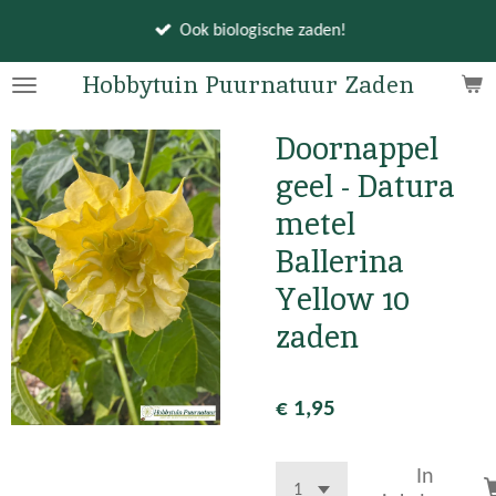
Ga
Ook biologische zaden!
direct
naar
Hobbytuin Puurnatuur Zaden
de
hoofdinhoud
Doornappel
geel - Datura
metel
Ballerina
Yellow 10
zaden
€ 1,95
In