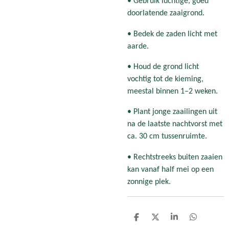
• Gebruik luchtige, goed
doorlatende zaaigrond.
• Bedek de zaden licht met
aarde.
• Houd de grond licht
vochtig tot de kieming,
meestal binnen 1–2 weken.
• Plant jonge zaailingen uit
na de laatste nachtvorst met
ca. 30 cm tussenruimte.
• Rechtstreeks buiten zaaien
kan vanaf half mei op een
zonnige plek.
D
D
S
D
e
e
h
e