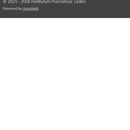
© 2021 - 2026 Hobbytuin Puurnatuur Zaden
Powered by
JouwWeb