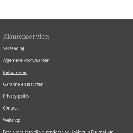
l
e
a
l
e
l
r
e
n
e
n
Klantenservice:
Verzending
Algemene voorwaarden
Retourneren
Garantie en klachten
Privacy policy
Contact
Webshop
Foto`s met logo zijn eigendom van Hobbytuin Puurnatuur