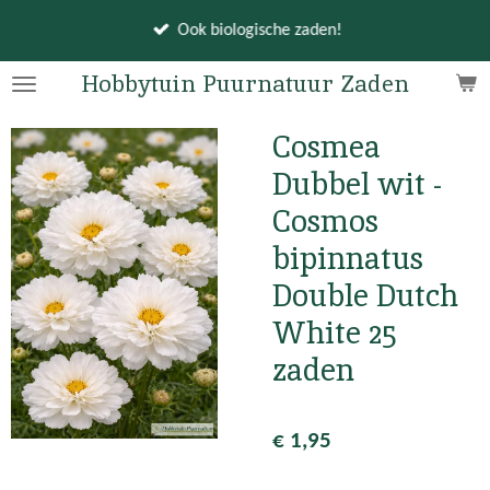
Ga
Ook biologische zaden!
direct
naar
Hobbytuin Puurnatuur Zaden
de
hoofdinhoud
Cosmea
Dubbel wit -
Cosmos
bipinnatus
Double Dutch
White 25
zaden
€ 1,95