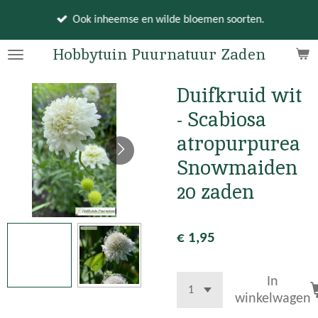
Ga
Ook inheemse en wilde bloemen soorten.
direct
naar
Hobbytuin Puurnatuur Zaden
de
hoofdinhoud
Duifkruid wit
- Scabiosa
atropurpurea
Snowmaiden
20 zaden
€ 1,95
In
winkelwagen