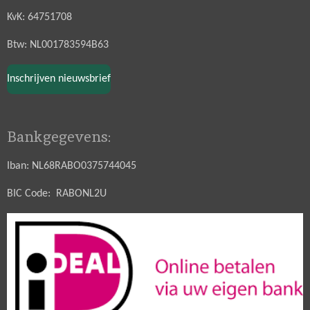
KvK: 64751708
Btw: NL001783594B63
Inschrijven nieuwsbrief
Bankgegevens:
Iban: NL68RABO0375744045
BIC Code: RABONL2U