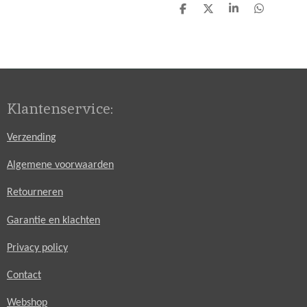
D
D
S
D
e
e
h
e
l
e
a
l
e
l
r
e
n
e
n
Klantenservice:
Verzending
Algemene voorwaarden
Retourneren
Garantie en klachten
Privacy policy
Contact
Webshop