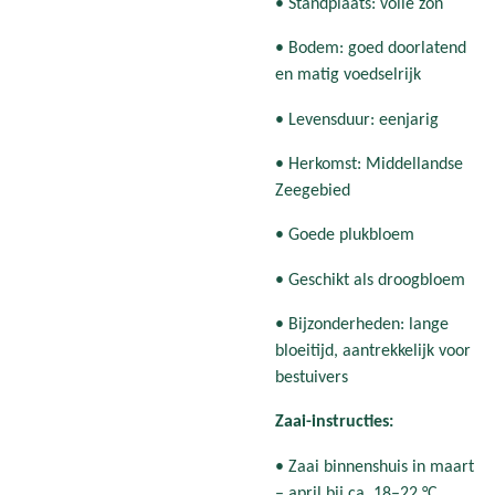
• Standplaats: volle zon
• Bodem: goed doorlatend
en matig voedselrijk
• Levensduur: eenjarig
• Herkomst: Middellandse
Zeegebied
• Goede plukbloem
• Geschikt als droogbloem
• Bijzonderheden: lange
bloeitijd, aantrekkelijk voor
bestuivers
Zaai-instructies:
• Zaai binnenshuis in maart
– april bij ca. 18–22 °C.