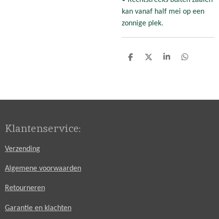
kan vanaf half mei op een
zonnige plek.
D
D
S
D
e
e
h
e
l
e
a
l
e
l
r
e
n
e
n
Klantenservice:
Verzending
Algemene voorwaarden
Retourneren
Garantie en klachten