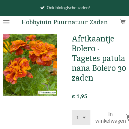
Ga
Ook biologische zaden!
direct
naar
Hobbytuin Puurnatuur Zaden
de
hoofdinhoud
Afrikaantje
Bolero -
Tagetes patula
nana Bolero 30
zaden
€ 1,95
In
winkelwagen