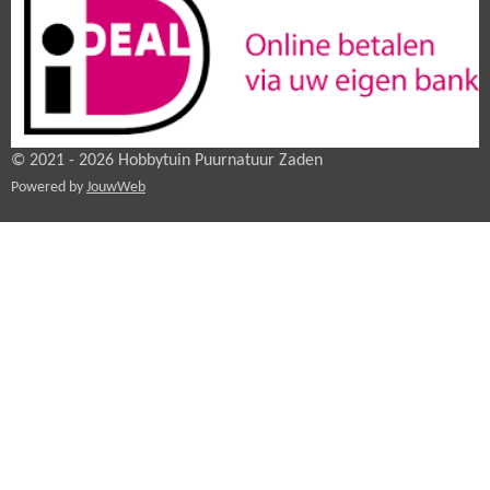
© 2021 - 2026 Hobbytuin Puurnatuur Zaden
Powered by
JouwWeb