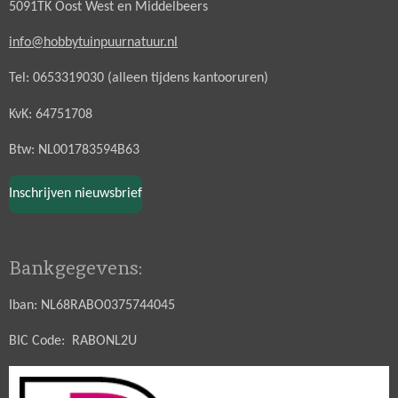
5091TK Oost West en Middelbeers
info@hobbytuinpuurnatuur.nl
Tel: 0653319030 (alleen tijdens kantooruren)
KvK: 64751708
Btw: NL001783594B63
Inschrijven nieuwsbrief
Bankgegevens:
Iban: NL68RABO0375744045
BIC Code: RABONL2U