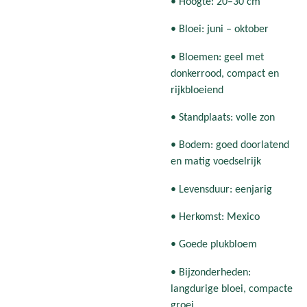
• Hoogte: 20–30 cm
• Bloei: juni – oktober
• Bloemen: geel met
donkerrood, compact en
rijkbloeiend
• Standplaats: volle zon
• Bodem: goed doorlatend
en matig voedselrijk
• Levensduur: eenjarig
• Herkomst: Mexico
• Goede plukbloem
• Bijzonderheden:
langdurige bloei, compacte
groei