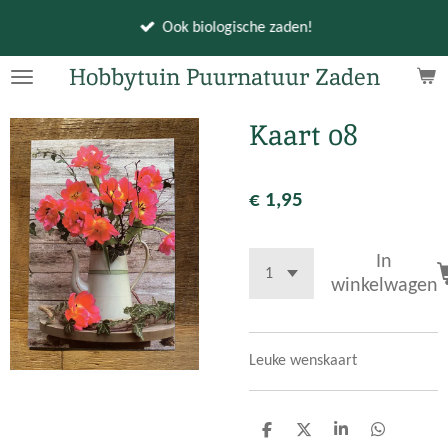
Ga
Ook biologische zaden!
direct
naar
Hobbytuin Puurnatuur Zaden
de
hoofdinhoud
Kaart 08
€ 1,95
In
winkelwagen
Leuke wenskaart
D
D
S
D