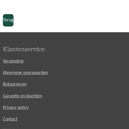
e
e
h
e
l
e
a
l
e
l
r
e
n
e
n
Terug
Klantenservice:
Verzending
Algemene voorwaarden
Retourneren
Garantie en klachten
Privacy policy
Contact