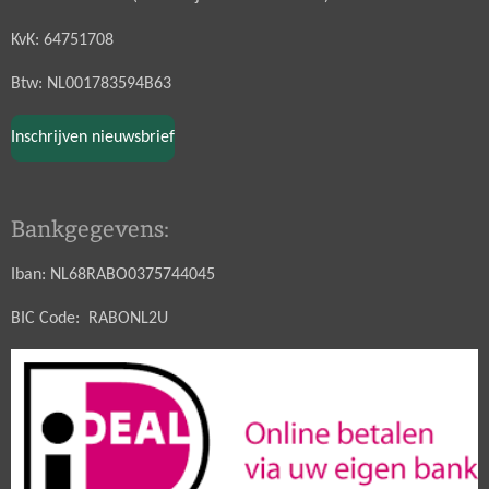
KvK: 64751708
Btw: NL001783594B63
Inschrijven nieuwsbrief
Bankgegevens:
Iban: NL68RABO0375744045
BIC Code: RABONL2U