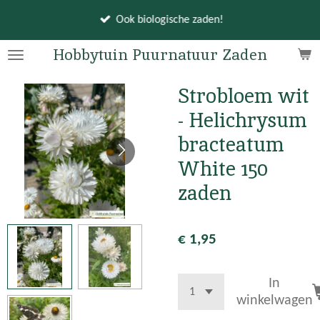
Ga
Ook biologische zaden!
direct
naar
Hobbytuin Puurnatuur Zaden
de
hoofdinhoud
Strobloem wit
- Helichrysum
bracteatum
White 150
zaden
€ 1,95
In
winkelwagen