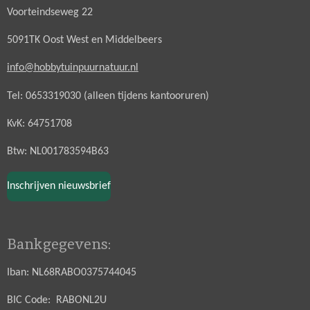
Voorteindseweg 22
5091TK Oost West en Middelbeers
info@hobbytuinpuurnatuur.nl
Tel: 0653319030 (alleen tijdens kantooruren)
KvK: 64751708
Btw: NL001783594B63
Inschrijven nieuwsbrief
Bankgegevens:
Iban: NL68RABO0375744045
BIC Code: RABONL2U