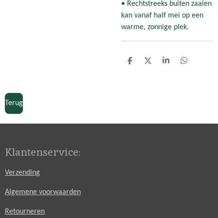
• Rechtstreeks buiten zaaien
kan vanaf half mei op een
warme, zonnige plek.
D
D
S
D
e
e
h
e
l
e
a
l
e
l
r
e
n
e
n
Terug
Klantenservice:
Verzending
Algemene voorwaarden
Retourneren