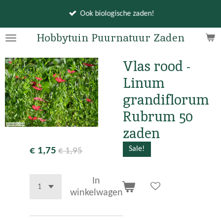
Ga
Ook biologische zaden!
direct
naar
Hobbytuin Puurnatuur Zaden
de
hoofdinhoud
Vlas rood -
Linum
grandiflorum
Rubrum 50
zaden
Sale!
€ 1,75
€ 1,95
In
winkelwagen