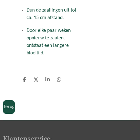
Dun de zaailingen uit tot
ca. 15 cm afstand.
Door elke paar weken
opnieuw te zaaien,
ontstaat een langere
bloeitijd.
D
D
S
D
e
e
h
e
l
e
a
l
e
l
r
e
n
e
n
Terug
Klantenservice: