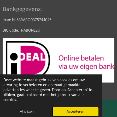
Bankgegevens:
Iban: NL68RABO0375744045
BIC Code: RABONL2U
Deze website maakt gebruik van cookies om uw
ervaring te verbeteren en op maat gemaakte
© 2021 - 2026 Hobbytuin Puurnatuur Zaden
advertenties weer te geven. Door op ‘Accepteren’ te
Powered by
JouwWeb
klikken, gaat u akkoord met het gebruik van alle
cookies.
Afwijzen
Accepteren
E-mailadres
Facebook