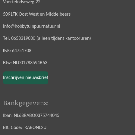
Voorteindseweg 22
5091TK Oost West en Middelbeers
info@hobbytuinpuurnatuur.nl
Tel: 0653319030 (alleen tijdens kantooruren)
KvK: 64751708
Btw: NL001783594B63
Inschrijven nieuwsbrief
Bankgegevens:
Iban: NL68RABO0375744045
BIC Code: RABONL2U