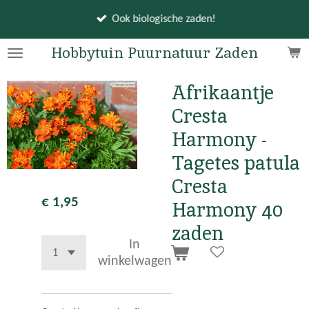
Ga
Ook biologische zaden!
direct
naar
Hobbytuin Puurnatuur Zaden
de
hoofdinhoud
Afrikaantje
Cresta
Harmony -
Tagetes patula
Cresta
€ 1,95
Harmony 40
zaden
In
winkelwagen