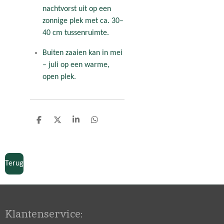
nachtvorst uit op een
zonnige plek met ca. 30–
40 cm tussenruimte.
Buiten zaaien kan in mei
– juli op een warme,
open plek.
D
D
S
D
e
e
h
e
l
e
a
l
e
l
r
e
n
e
n
Terug
Klantenservice: