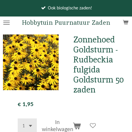
Ga
Ook biologische zaden!
direct
naar
Hobbytuin Puurnatuur Zaden
de
hoofdinhoud
Zonnehoed
Goldsturm -
Rudbeckia
fulgida
Goldsturm 50
zaden
€ 1,95
In
winkelwagen