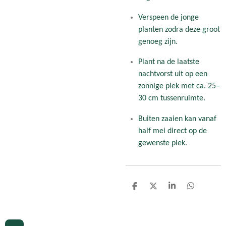
Verspeen de jonge
planten zodra deze groot
genoeg zijn.
Plant na de laatste
nachtvorst uit op een
zonnige plek met ca. 25–
30 cm tussenruimte.
Buiten zaaien kan vanaf
half mei direct op de
gewenste plek.
D
D
S
D
e
e
h
e
l
e
a
l
e
l
r
e
n
e
n