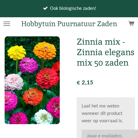
Ga
Ook biologische zaden!
direct
naar
Hobbytuin Puurnatuur Zaden
de
hoofdinhoud
Zinnia mix -
Zinnia elegans
mix 50 zaden
€ 2,15
Laat het me weten
wanneer dit product
weer op voorraad is.