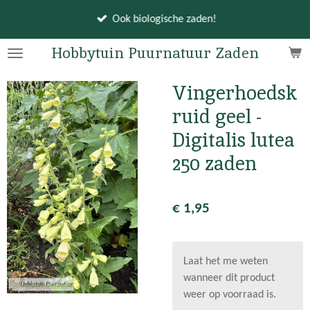
Ga
Ook biologische zaden!
direct
naar
Hobbytuin Puurnatuur Zaden
de
hoofdinhoud
Vingerhoedsk
ruid geel -
Digitalis lutea
250 zaden
€ 1,95
Laat het me weten
wanneer dit product
weer op voorraad is.