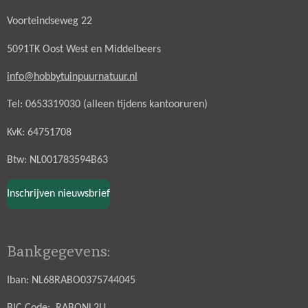
Voorteindseweg 22
5091TK Oost West en Middelbeers
info@hobbytuinpuurnatuur.nl
Tel: 0653319030 (alleen tijdens kantooruren)
KvK: 64751708
Btw: NL001783594B63
Inschrijven nieuwsbrief
Bankgegevens:
Iban: NL68RABO0375744045
BIC Code: RABONL2U