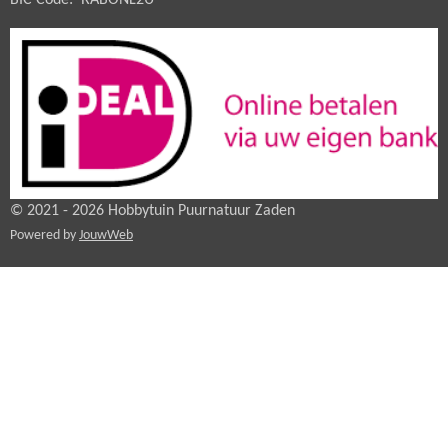
© 2021 - 2026 Hobbytuin Puurnatuur Zaden
Powered by
JouwWeb