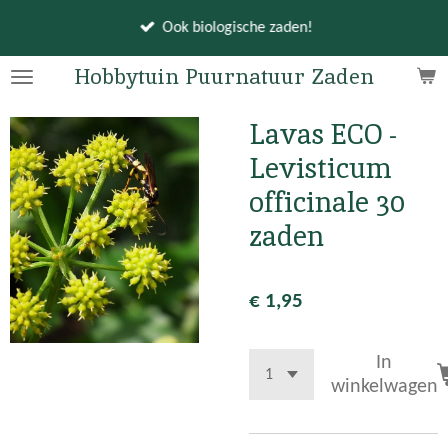
Ga
Ook biologische zaden!
direct
naar
Hobbytuin Puurnatuur Zaden
de
hoofdinhoud
Lavas ECO -
Levisticum
officinale 30
zaden
€ 1,95
In
winkelwagen