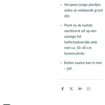
Verspeen jonge plantjes
zodra ze voldoende groot
zijn.
Plant na de laatste
nachtvorst uit op een
zonnige tot
halfschaduwrijke plek
met ca. 50–60 cm
tussenruimte.
Buiten zaaien kan in mei
– juli.
D
D
S
D
e
e
h
e
l
e
a
l
e
l
r
e