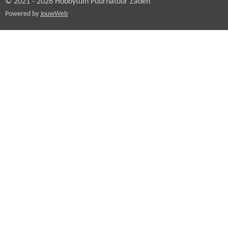
© 2021 - 2026 Hobbytuin Puurnatuur Zaden
Powered by
JouwWeb