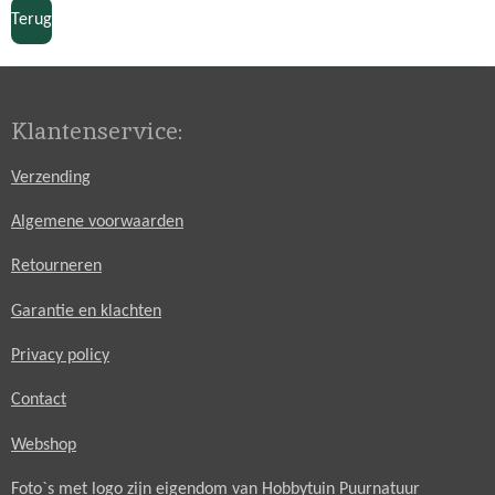
n
e
n
Terug
Klantenservice:
Verzending
Algemene voorwaarden
Retourneren
Garantie en klachten
Privacy policy
Contact
Webshop
Foto`s met logo zijn eigendom van Hobbytuin Puurnatuur