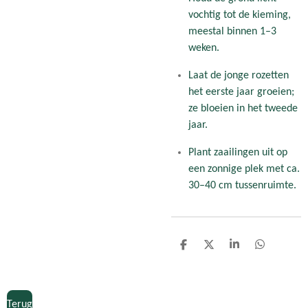
vochtig tot de kieming,
meestal binnen 1–3
weken.
Laat de jonge rozetten
het eerste jaar groeien;
ze bloeien in het tweede
jaar.
Plant zaailingen uit op
een zonnige plek met ca.
30–40 cm tussenruimte.
D
D
S
D
e
e
h
e
l
e
a
l
e
l
r
e
n
e
n
Terug