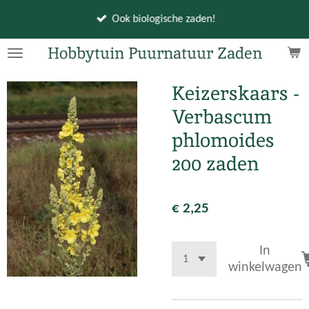
Ga
Ook biologische zaden!
direct
naar
Hobbytuin Puurnatuur Zaden
de
hoofdinhoud
Keizerskaars -
Verbascum
phlomoides
200 zaden
€ 2,25
In
winkelwagen