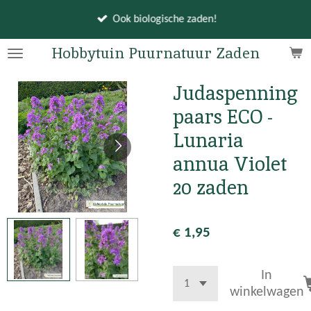
Ga
Ook biologische zaden!
direct
naar
Hobbytuin Puurnatuur Zaden
de
hoofdinhoud
Judaspenning
paars ECO -
Lunaria
annua Violet
20 zaden
€ 1,95
In
winkelwagen