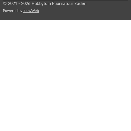
© 2021 - 2026 Hobbytuin Puurnatuur Zaden
Powered by
JouwWeb