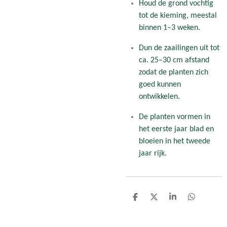
Houd de grond vochtig
tot de kieming, meestal
binnen 1–3 weken.
Dun de zaailingen uit tot
ca. 25–30 cm afstand
zodat de planten zich
goed kunnen
ontwikkelen.
De planten vormen in
het eerste jaar blad en
bloeien in het tweede
jaar rijk.
D
D
S
D
e
e
h
e
l
e
a
l
e
l
r
e