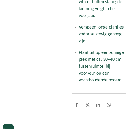
winter buiten staan; de
kieming volgt in het
voorjaar.
Verspeen jonge plantjes
zodra ze stevig genoeg
zijn.
Plant uit op een zonnige
plek met ca. 30–40 cm
tussenruimte, bij
voorkeur op een
vochthoudende bodem.
D
D
S
D
e
e
h
e
l
e
a
l
e
l
r
e
n
e
n