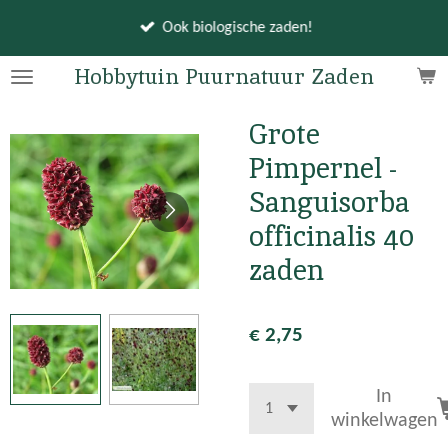
Ga
Ook biologische zaden!
direct
naar
Hobbytuin Puurnatuur Zaden
de
hoofdinhoud
Grote
Pimpernel -
Sanguisorba
officinalis 40
zaden
€ 2,75
In
winkelwagen