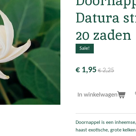
Doornapp
Datura 
20 zaden
Sale!
€ 1,95
€ 2,25
In winkelwagen
Doornappel is een inheemse, 
haast exotische, grote kelken