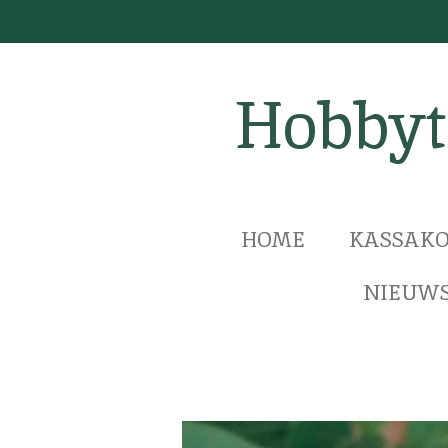
Ga
direct
naar
Hobbyt
de
hoofdinhoud
HOME
KASSAKO
NIEUWS