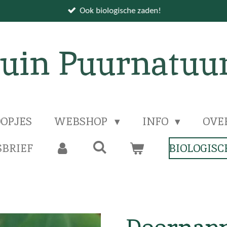
Ook biologische zaden!
uin Puurnatuu
OPJES
WEBSHOP
INFO
OVE
BRIEF
BIOLOGISC