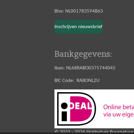
Btw: NL001783594B63
Inschrijven nieuwsbrief
Bankgegevens:
Iban: NL68RABO0375744045
BIC Code: RABONL2U
© 2021 - 2026 Hobbytuin Puurnatuur