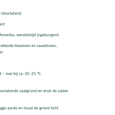
d doorlatend
ant
Amerika, wereldwijd ingeburgerd
vallende bloemen en zaaddozen,
er
 – mei bij ca. 20–25 °C.
oorlatende zaaigrond en druk de zaden
gje aarde en houd de grond licht