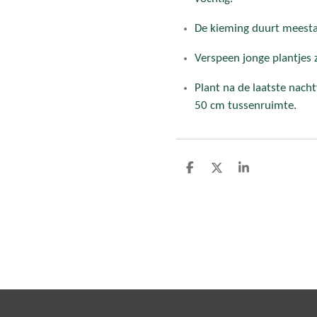
De kieming duurt meesta
Verspeen jonge plantjes 
Plant na de laatste nacht
50 cm tussenruimte.
D
D
S
e
e
h
l
e
a
e
l
r
n
e