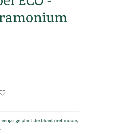
el ECO -
stramonium
eenjarige plant die bloeit met mooie,
.