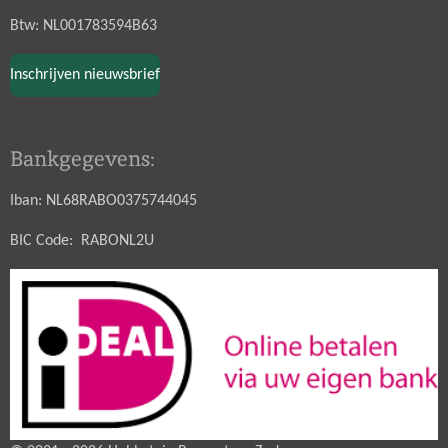
Btw: NL001783594B63
Inschrijven nieuwsbrief
Bankgegevens:
Iban: NL68RABO0375744045
BIC Code: RABONL2U