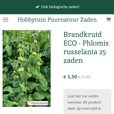
Ga
Ook biologische zaden!
direct
naar
Hobbytuin Puurnatuur Zaden
de
hoofdinhoud
Brandkruid
ECO - Phlomis
russelania 25
zaden
€ 1,50
€ 1,95
Laat het me weten
wanneer dit product
weer op voorraad is.