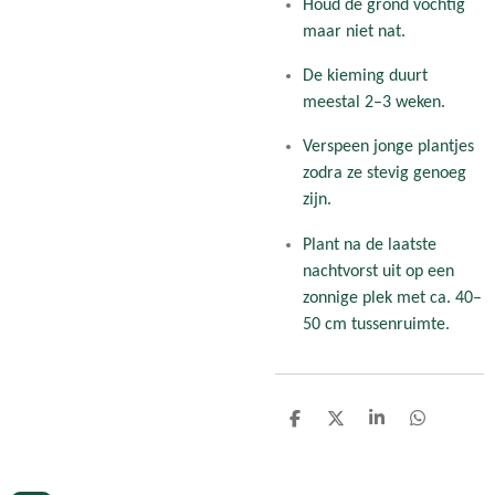
Houd de grond vochtig
maar niet nat.
De kieming duurt
meestal 2–3 weken.
Verspeen jonge plantjes
zodra ze stevig genoeg
zijn.
Plant na de laatste
nachtvorst uit op een
zonnige plek met ca. 40–
50 cm tussenruimte.
D
D
S
D
e
e
h
e
l
e
a
l
e
l
r
e