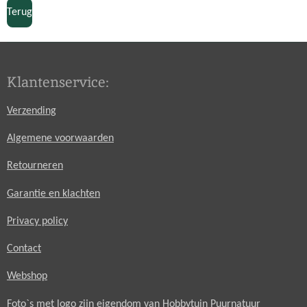
n
e
n
Terug
Klantenservice:
Verzending
Algemene voorwaarden
Retourneren
Garantie en klachten
Privacy policy
Contact
Webshop
Foto`s met logo zijn eigendom van Hobbytuin Puurnatuur