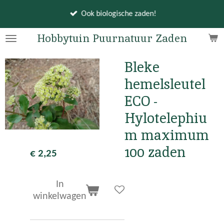
Ga
Ook biologische zaden!
direct
naar
Hobbytuin Puurnatuur Zaden
de
hoofdinhoud
Bleke
hemelsleutel
ECO -
Hylotelephiu
m maximum
100 zaden
€ 2,25
In
winkelwagen