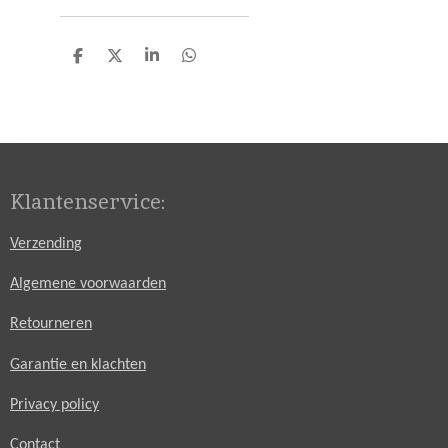
D
D
S
D
e
e
h
e
l
e
a
l
e
l
r
e
n
e
n
Klantenservice:
Verzending
Algemene voorwaarden
Retourneren
Garantie en klachten
Privacy policy
Contact