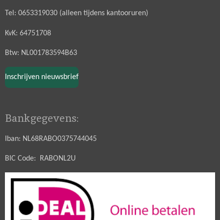
Tel: 0653319030 (alleen tijdens kantooruren)
KvK: 64751708
Btw: NL001783594B63
Inschrijven nieuwsbrief
Bankgegevens:
Iban: NL68RABO0375744045
BIC Code: RABONL2U