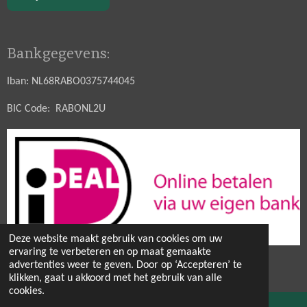
Bankgegevens:
Iban: NL68RABO0375744045
BIC Code: RABONL2U
Deze website maakt gebruik van cookies om uw
ervaring te verbeteren en op maat gemaakte
© 2021 - 2026 Hobbytuin Puurnatuur Zaden
advertenties weer te geven. Door op ‘Accepteren’ te
Powered by
JouwWeb
klikken, gaat u akkoord met het gebruik van alle
cookies.