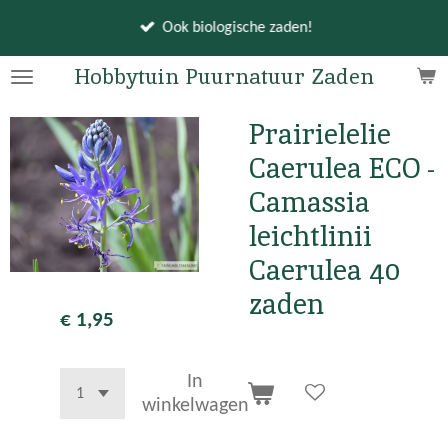
Ga
Ook biologische zaden!
direct
naar
Hobbytuin Puurnatuur Zaden
de
hoofdinhoud
Prairielelie
Caerulea ECO -
Camassia
leichtlinii
Caerulea 40
zaden
€ 1,95
In
winkelwagen