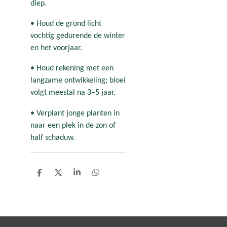
diep.
• Houd de grond licht
vochtig gedurende de winter
en het voorjaar.
• Houd rekening met een
langzame ontwikkeling; bloei
volgt meestal na 3–5 jaar.
• Verplant jonge planten in
naar een plek in de zon of
half schaduw.
D
D
S
D
e
e
h
e
l
e
a
l
e
l
r
e
n
e
n