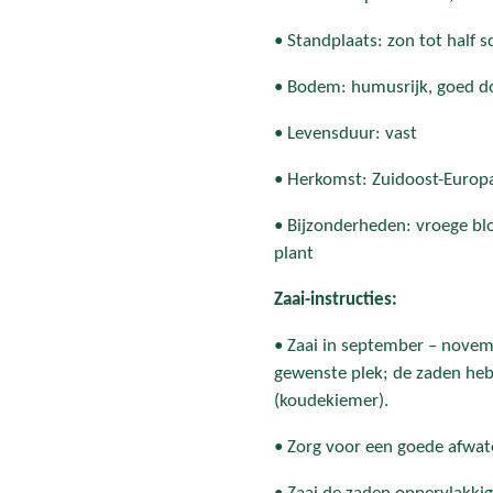
• Standplaats: zon tot half 
• Bodem: humusrijk, goed do
• Levensduur: vast
• Herkomst: Zuidoost-Europ
• Bijzonderheden: vroege blo
plant
Zaai-instructies:
• Zaai in september – novemb
gewenste plek; de zaden he
(koudekiemer).
• Zorg voor een goede afwat