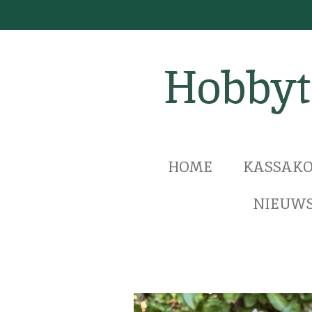
Ga
direct
naar
Hobbyt
de
hoofdinhoud
HOME
KASSAKO
NIEUWS