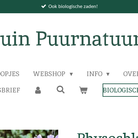
Ook biologische zaden!
uin Puurnatuu
OPJES
WEBSHOP
INFO
OVE
BRIEF
BIOLOGISC