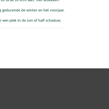
en druk ze licht aan; niet afdekken.
g gedurende de winter en het voorjaar.
r een plek in de zon of half schaduw.