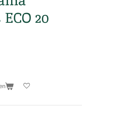
aina
s ECO 20
en