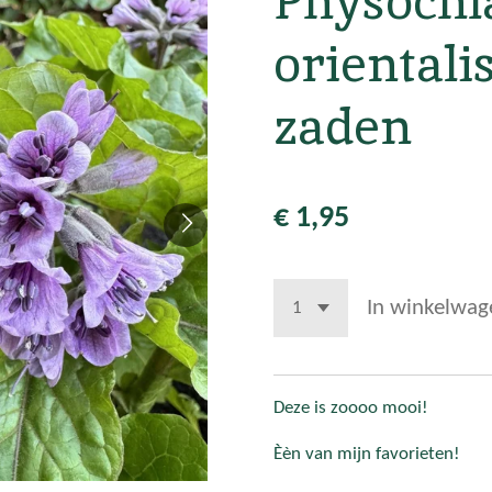
Physochl
orientali
zaden
€ 1,95
In winkelwag
Deze is zoooo mooi!
Èèn van mijn favorieten!