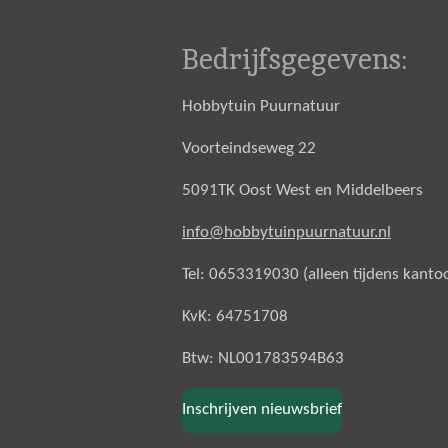
Bedrijfsgegevens:
Hobbytuin Puurnatuur
Voorteindseweg 22
5091TK Oost West en Middelbeers
info@hobbytuinpuurnatuur.nl
Tel: 0653319030 (alleen tijdens kanto
KvK: 64751708
Btw: NL001783594B63
Inschrijven nieuwsbrief