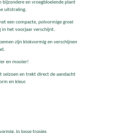
en bijzondere en vroegbloeiende plant
 uitstraling.
 met een compacte, polvormige groei
in het voorjaar verschijnt.
loemen zijn klokvormig en verschijnen
ad.
ller en mooier!
et seizoen en trekt direct de aandacht
rm en kleur.
ormig, in losse trosjes