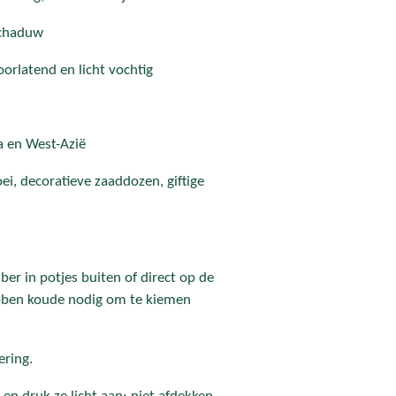
schaduw
orlatend en licht vochtig
a en West-Azië
ei, decoratieve zaaddozen, giftige
er in potjes buiten of direct op de
bben koude nodig om te kiemen
ering.